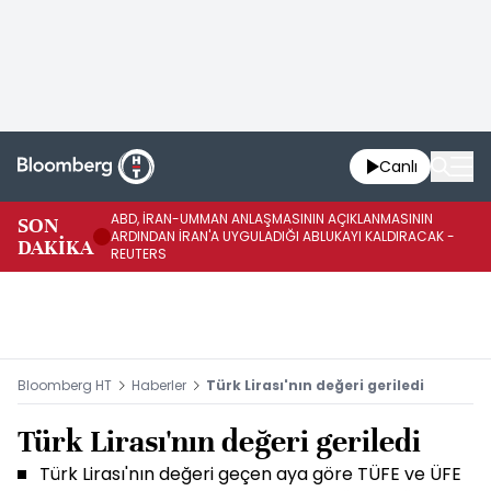
Canlı
ABD, İRAN-UMMAN ANLAŞMASININ AÇIKLANMASININ
AB
SON
ARDINDAN İRAN'A UYGULADIĞI ABLUKAYI KALDIRACAK -
GE
DAKİKA
REUTERS
UY
Bloomberg HT
Haberler
Türk Lirası'nın değeri geriledi
Türk Lirası'nın değeri geriledi
Türk Lirası'nın değeri geçen aya göre TÜFE ve ÜFE