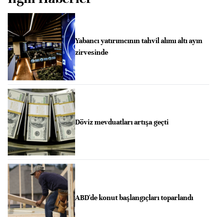
Yabancı yatırımcının tahvil alımı altı ayın
zirvesinde
Döviz mevduatları artışa geçti
ABD'de konut başlangıçları toparlandı