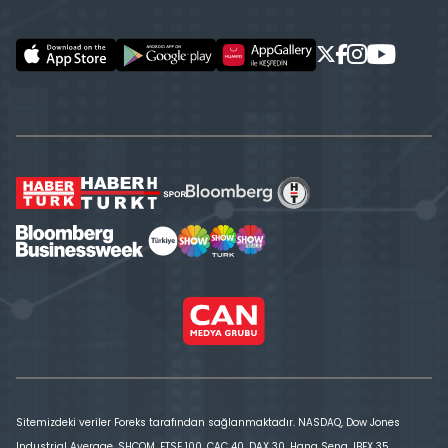
Sitemizdeki veriler Foreks tarafından sağlanmaktadır. NASDAQ, Dow Jones
Industrial Average, SHCOM, FTSE 100, CAC 40, DAX 30, Hang Seng, IBEX 35,