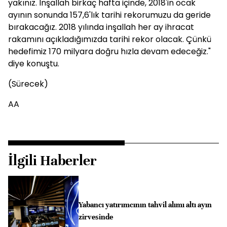
yakınız. İnşallah birkaç hafta içinde, 2018'in ocak
ayının sonunda 157,6'lık tarihi rekorumuzu da geride
bırakacağız. 2018 yılında inşallah her ay ihracat
rakamını açıkladığımızda tarihi rekor olacak. Çünkü
hedefimiz 170 milyara doğru hızla devam edeceğiz."
diye konuştu.
(Sürecek)
AA
İlgili Haberler
Yabancı yatırımcının tahvil alımı altı ayın
zirvesinde