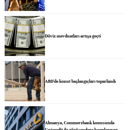
Döviz mevduatları artışa geçti
ABD'de konut başlangıçları toparlandı
Almanya, Commerzbank konusunda
Unicredit ile görüşmelere hazırlanıyor