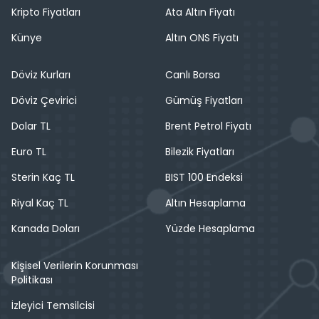
Kripto Fiyatları
Ata Altın Fiyatı
Künye
Altın ONS Fiyatı
Döviz Kurları
Canlı Borsa
Döviz Çevirici
Gümüş Fiyatları
Dolar TL
Brent Petrol Fiyatı
Euro TL
Bilezik Fiyatları
Sterin Kaç TL
BIST 100 Endeksi
Riyal Kaç TL
Altın Hesaplama
Kanada Doları
Yüzde Hesaplama
Kişisel Verilerin Korunması
Politikası
İzleyici Temsilcisi