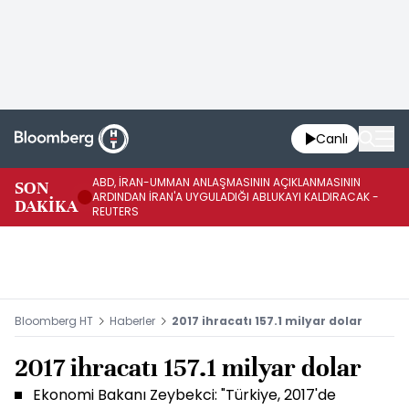
Canlı
ABD, İRAN-UMMAN ANLAŞMASININ AÇIKLANMASININ
AB
SON
ARDINDAN İRAN'A UYGULADIĞI ABLUKAYI KALDIRACAK -
GE
DAKİKA
REUTERS
UY
Bloomberg HT
Haberler
2017 ihracatı 157.1 milyar dolar
2017 ihracatı 157.1 milyar dolar
Ekonomi Bakanı Zeybekci: "Türkiye, 2017'de