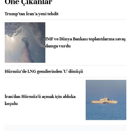
Öne Çıkanlar
Trump’tan İran’a yeni tehdit
IMF ve Dünya Bankası toplantılarına savaş
damga vurdu
Hürmüz’de LNG gemilerinden 'U' dönüşü
İran'dan Hürmüz'ü açmak için abluka
koşulu