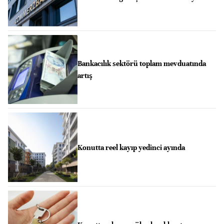
Bankacılık sektörü toplam mevduatında
artış
Konutta reel kayıp yedinci ayında