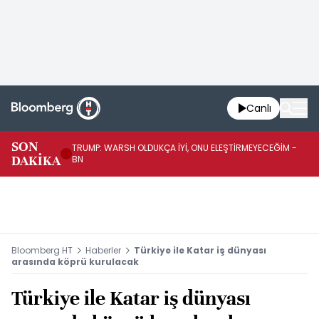
Canlı
SON
TRUMP: WARSH OLDUKÇA İYİ, ONU ELEŞTİRMEYECEĞİM -
TR
DAKİKA
BN
KA
Bloomberg HT
Haberler
Türkiye ile Katar iş dünyası
arasında köprü kurulacak
Türkiye ile Katar iş dünyası