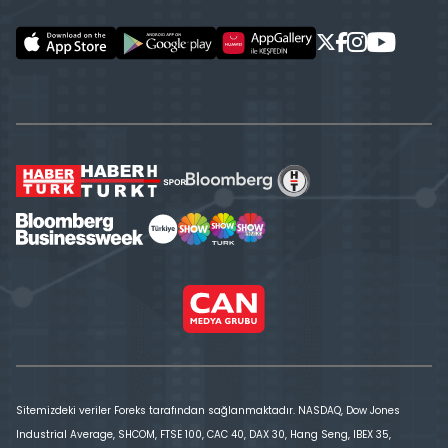
Sitemizdeki veriler Foreks tarafından sağlanmaktadır. NASDAQ, Dow Jones
Industrial Average, SHCOM, FTSE 100, CAC 40, DAX 30, Hang Seng, IBEX 35,