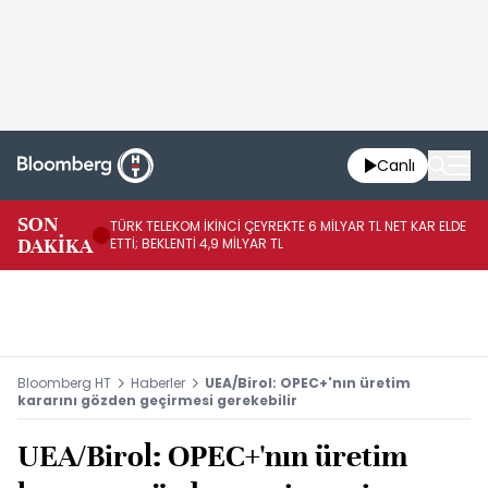
Canlı
SON
TÜRK TELEKOM İKİNCİ ÇEYREKTE 6 MİLYAR TL NET KAR ELDE
AB
DAKİKA
ETTİ; BEKLENTİ 4,9 MİLYAR TL
İR
Bloomberg HT
Haberler
UEA/Birol: OPEC+'nın üretim
kararını gözden geçirmesi gerekebilir
UEA/Birol: OPEC+'nın üretim