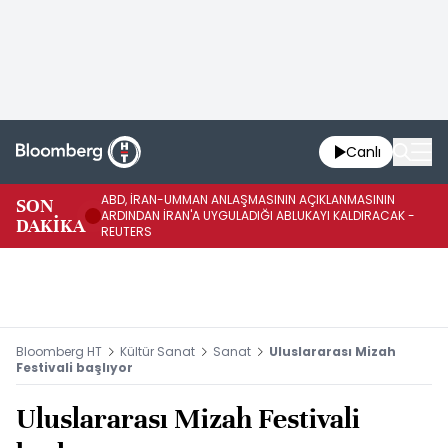
Canlı
ABD, İRAN-UMMAN ANLAŞMASININ AÇIKLANMASININ
AB
SON
ARDINDAN İRAN'A UYGULADIĞI ABLUKAYI KALDIRACAK -
GE
DAKİKA
REUTERS
UY
Bloomberg HT
Kültür Sanat
Sanat
Uluslararası Mizah
Festivali başlıyor
Uluslararası Mizah Festivali