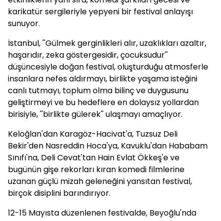
karikatür sergileriyle yepyeni bir festival anlayışı
sunuyor.
İstanbul, ''Gülmek gerginlikleri alır, uzaklıkları azaltır,
haşarıdır, zeka göstergesidir, çocuksudur''
düşüncesiyle doğan festival, oluşturduğu atmosferle
insanlara nefes aldırmayı, birlikte yaşama isteğini
canlı tutmayı, toplum olma bilinç ve duygusunu
geliştirmeyi ve bu hedeflere en dolaysız yollardan
birisiyle, ''birlikte gülerek'' ulaşmayı amaçlıyor.
Keloğlan'dan Karagöz-Hacivat'a, Tuzsuz Deli
Bekir'den Nasreddin Hoca'ya, Kavuklu'dan Hababam
Sınıfı'na, Deli Cevat'tan Hain Evlat Ökkeş'e ve
bugünün gişe rekorları kıran komedi filmlerine
uzanan güçlü mizah geleneğini yansıtan festival,
birçok disiplini barındırıyor.
12-15 Mayısta düzenlenen festivalde, Beyoğlu'nda