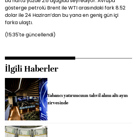
bu hafta yüzde 2.6 aşağıda seyrediyor. Avrupa
gösterge petrolü Brent ile WTI arasındaki fark 8.52
dolar ile 24 Haziran’dan bu yana en geniş gün içi
farka ulaştı.
(15:35'te güncellendi)
İlgili Haberler
Yabancı yatırımcının tahvil alımı altı ayın
zirvesinde