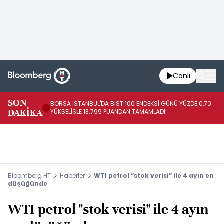
Canlı
SON
BORSA İSTANBUL'DA BIST 100 ENDEKSİ GÜNÜ YÜZDE 0,70
AB
DAKİKA
YÜKSELİŞLE 13.799 PUANDAN TAMAMLADI
AR
Bloomberg HT
Haberler
WTI petrol “stok verisi” ile 4 ayın en
düşüğünde
WTI petrol "stok verisi" ile 4 ayın