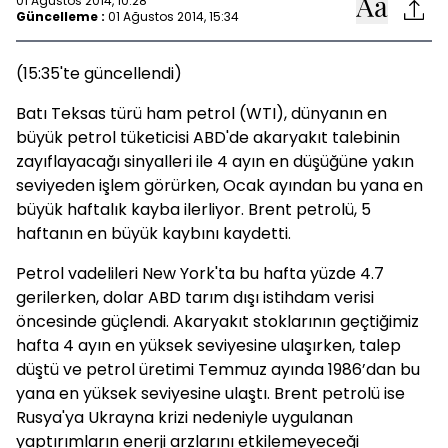
01 Ağustos 2014, 10:28
Güncelleme :
01 Ağustos 2014, 15:34
(15:35'te güncellendi)
Batı Teksas türü ham petrol (WTI), dünyanın en
büyük petrol tüketicisi ABD'de akaryakıt talebinin
zayıflayacağı sinyalleri ile 4 ayın en düşüğüne yakın
seviyeden işlem görürken, Ocak ayından bu yana en
büyük haftalık kayba ilerliyor. Brent petrolü, 5
haftanın en büyük kaybını kaydetti.
Petrol vadelileri New York'ta bu hafta yüzde 4.7
gerilerken, dolar ABD tarım dışı istihdam verisi
öncesinde güçlendi. Akaryakıt stoklarının geçtiğimiz
hafta 4 ayın en yüksek seviyesine ulaşırken, talep
düştü ve petrol üretimi Temmuz ayında 1986’dan bu
yana en yüksek seviyesine ulaştı. Brent petrolü ise
Rusya'ya Ukrayna krizi nedeniyle uygulanan
yaptırımların enerji arzlarını etkilemeyeceği