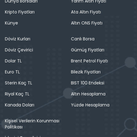
Dünya Borsaları
Yarım Altın Fiyatı
Kripto Fiyatları
Ata Altın Fiyatı
Künye
Altın ONS Fiyatı
Döviz Kurları
Canlı Borsa
Döviz Çevirici
Gümüş Fiyatları
Dolar TL
Brent Petrol Fiyatı
Euro TL
Bilezik Fiyatları
Sterin Kaç TL
BIST 100 Endeksi
Riyal Kaç TL
Altın Hesaplama
Kanada Doları
Yüzde Hesaplama
Kişisel Verilerin Korunması
Politikası