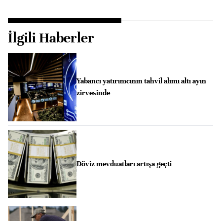
İlgili Haberler
Yabancı yatırımcının tahvil alımı altı ayın
zirvesinde
Döviz mevduatları artışa geçti