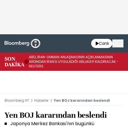
Canlı
ABD, İRAN-UMMAN ANLAŞMASININ AÇIKLANMASININ
AB
SON
ARDINDAN İRAN'A UYGULADIĞI ABLUKAYI KALDIRACAK -
GE
DAKİKA
REUTERS
UY
Bloomberg HT
Haberler
Yen BOJ kararından beslendi
Yen BOJ kararından beslendi
Japonya Merkez Bankası'nın bugünkü