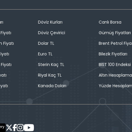
rı
Döviz Kurları
Canlı Borsa
Fiyatı
Döviz Çevirici
Gümüş Fiyatları
n Fiyatı
Dolar TL
Brent Petrol Fiya
iyatı
Euro TL
Bilezik Fiyatları
 Fiyatı
Sterin Kaç TL
BIST 100 Endeksi
yatı
Riyal Kaç TL
Altın Hesaplama
iyatı
Kanada Doları
Yüzde Hesapla