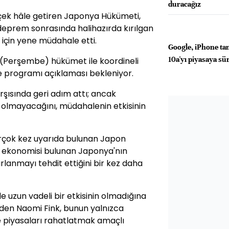
duracağız
çek hâle getiren Japonya Hükümeti,
eprem sonrasında halihazırda kırılgan
çin yene müdahale etti.
Google, iPhone ta
10a'yı piyasaya sü
(Perşembe) hükümet ile koordineli
e programı açıklaması bekleniyor.
şısında geri adım attı; ancak
i olmayacağını, müdahalenin etkisinin
irçok kez uyarıda bulunan Japon
lı ekonomisi bulunan Japonya'nın
anmayı tehdit ettiğini bir kez daha
e uzun vadeli bir etkisinin olmadığına
inden Naomi Fink, bunun yalnızca
e piyasaları rahatlatmak amaçlı