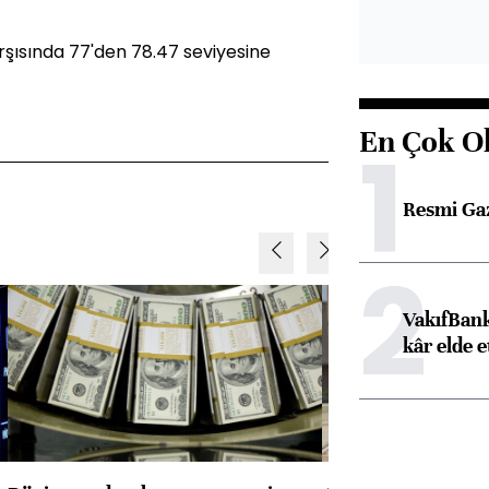
şısında 77'den 78.47 seviyesine
En Çok O
1
Resmi Ga
2
VakıfBank
kâr elde e