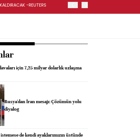
 KALDIRACAK -REUTERS
ABD DIŞİŞLERİ BAKANLIĞI
UYGULANACAK
nlar
avaları için 7,25 milyar dolarlık uzlaşma
Rusya'dan İran mesajı: Çözümün yolu
diyalog
 istemese de kendi ayaklarımızın üstünde