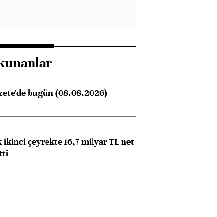
kunanlar
zete'de bugün (08.08.2026)
Almanya, Commerzbank
Ba
 ikinci çeyrekte 16,7 milyar TL net
tti
konusunda Unicredit ile
me
görüşmelere hazırlanıyor