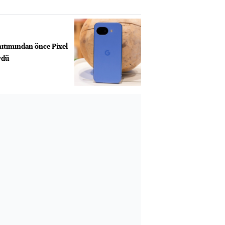
nıtımından önce Pixel
rdü