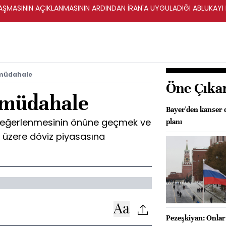
ŞMASININ AÇIKLANMASININ ARDINDAN İRAN'A UYGULADIĞI ABLUKAYI
 müdahale
Öne Çıka
 müdahale
Bayer'den kanser d
 değerlenmesinin önüne geçmek ve
planı
üzere döviz piyasasına
Pezeşkiyan: Onlar