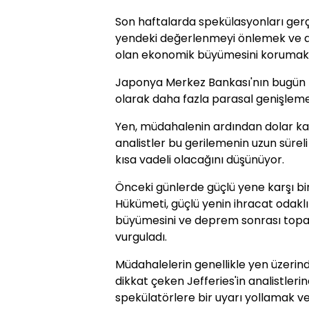
Son haftalarda spekülasyonları ger
yendeki değerlenmeyi önlemek ve d
olan ekonomik büyümesini korumak i
Japonya Merkez Bankası'nın bugün 
olarak daha fazla parasal genişlem
Yen, müdahalenin ardından dolar kar
analistler bu gerilemenin uzun sürel
kısa vadeli olacağını düşünüyor.
Önceki günlerde güçlü yene karşı b
Hükümeti, güçlü yenin ihracat odak
büyümesini ve deprem sonrası toparl
vurguladı.
Müdahalelerin genellikle yen üzerind
dikkat çeken Jefferies'in analistler
spekülatörlere bir uyarı yollamak v