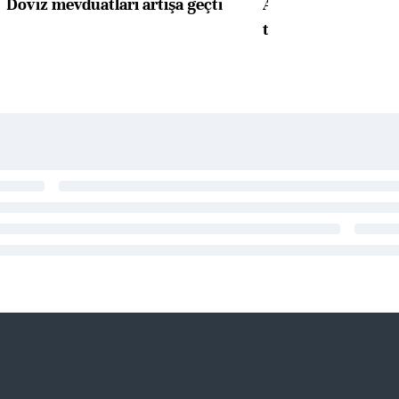
Döviz mevduatları artışa geçti
ABD'de konut başla
toparlandı