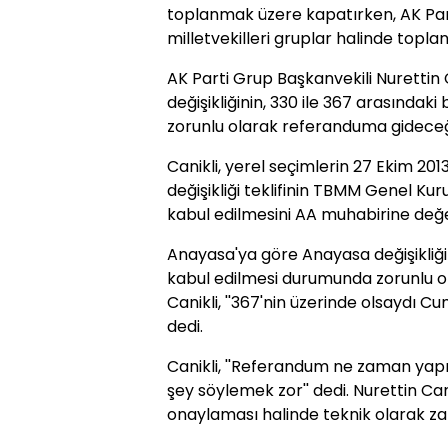
toplanmak üzere kapatırken, AK Par
milletvekilleri gruplar halinde topl
AK Parti Grup Başkanvekili Nurettin
değişikliğinin, 330 ile 367 arasındak
zorunlu olarak referanduma gideceği
Canikli, yerel seçimlerin 27 Ekim 2
değişikliği teklifinin TBMM Genel Kur
kabul edilmesini AA muhabirine değe
Anayasa'ya göre Anayasa değişikliğini
kabul edilmesi durumunda zorunlu o
Canikli, ''367'nin üzerinde olsaydı C
dedi.
Canikli, ''Referandum ne zaman yapılır
şey söylemek zor'' dedi. Nurettin Ca
onaylaması halinde teknik olarak za