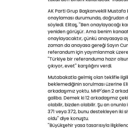
AK Parti Grup Başkanvekili Mustafa 
onaylaması durumunda, doğrudan d
söyledi. Elitaş, ''Ben onaylayacağ
yeniden görüşür. Ama benim kanaat
onaylayacaktır, çünkü anayasaya ay
zaman da anayasa gereği Sayın C
referandum için yayımlanmak üzere
''Türkiye bir referanduma hazır olsun
çıkıyor, evet'' karşılığını verdi.
Mutabakatla gelmiş olan teklifle ilgi
beklemediğinin sorulması üzerine Elit
arkadaşımız yoktu. MHP'den 2 arkad
galiba. Demek ki 12 arkadaşımız çek
olabilir, bizden olabilir. Şu an onunla
371 veya 372, bunu destekleyen iki s
oldu'' diye konuştu.
''Büyükşehir yasa tasarısıyla ilişkilen