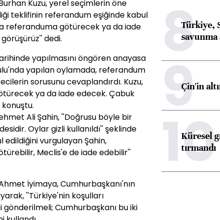
8
rhan Kuzu, yerel seçimlerin öne
ği teklifinin referandum eşiğinde kabul
Türkiye, 
 ya referanduma götürecek ya da iade
savunma 
örüşürüz'' dedi.
9
 tarihinde yapılmasını öngören anayasa
urulu'nda yapılan oylamada, referandum
etecilerin sorusunu cevaplandırdı. Kuzu,
Çin'in alt
ötürecek ya da iade edecek. Çabuk
 konuştu.
10
hmet Ali Şahin, ''Doğrusu böyle bir
idir. Oylar gizli kullanıldı'' şeklinde
Küresel gı
 edildiğini vurgulayan Şahin,
tırmandı
ebilir, Meclis'e de iade edebilir''
Ahmet İyimaya, Cumhurbaşkanı'nın
yarak, ''Türkiye'nin koşulları
 gönderilmeli; Cumhurbaşkanı bu iki
i kullandı.