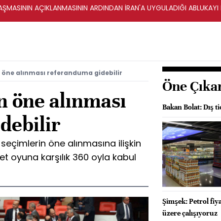
ŞMASININ AÇIKLANMASININ ARDINDAN İRAN'A UYGULADIĞI ABLUKAYI
n öne alınması referanduma gidebilir
Öne Çıka
n öne alınması
Bakan Bolat: Dış ti
debilir
seçimlerin öne alınmasına ilişkin
ret oyuna karşılık 360 oyla kabul
Şimşek: Petrol fiy
üzere çalışıyoruz