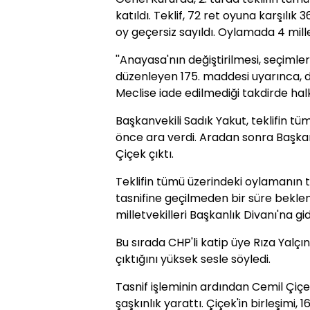
katıldı. Teklif, 72 ret oyuna karşılık 3
oy geçersiz sayıldı. Oylamada 4 mille
''Anayasa'nın değiştirilmesi, seçimle
düzenleyen 175. maddesi uyarınca,
Meclise iade edilmediği takdirde ha
Başkanvekili Sadık Yakut, teklifin 
önce ara verdi. Aradan sonra Başkan
Çiçek çıktı.
Teklifin tümü üzerindeki oylamanın
tasnifine geçilmeden bir süre beklen
milletvekilleri Başkanlık Divanı'na gide
Bu sırada CHP'li katip üye Rıza Yal
çıktığını yüksek sesle söyledi.
Tasnif işleminin ardından Cemil Çiçe
şaşkınlık yarattı. Çiçek'in birleşimi, 