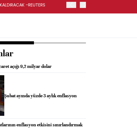
 KALDIRACAK -REUTERS
ABD DIŞİŞLERİ BAKANLIĞI
UYGULANACAK
nlar
caret açığı 9,2 milyar dolar
Şubat ayında yüzde 3 aylık enflasyon
atlarının enflasyon etkisini sınırlandırmak