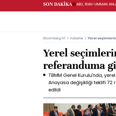
SON DAKİKA
ABD, İRAN-UMMAN ANLA
Bloomberg HT
Haberler
Yerel seçimleri
Yerel seçimleri
referanduma gi
TBMM Genel Kurulu'nda, yerel 
Anayasa değişikliği teklifi 72 
edildi