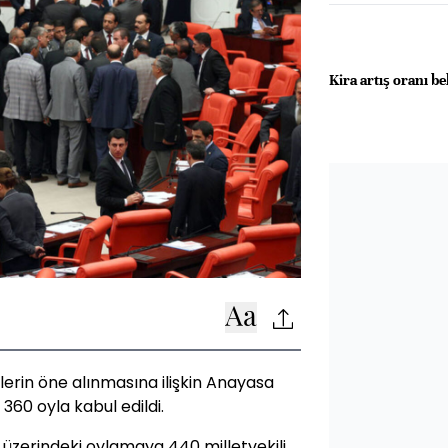
Kira artış oranı be
erin öne alınmasına ilişkin Anayasa
k 360 oyla kabul edildi.
ü üzerindeki oylamaya 440 milletvekili