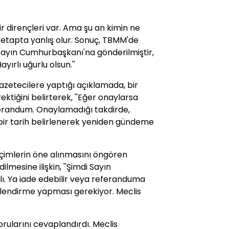
 bir dirençleri var. Ama şu an kimin ne
k etapta yanlış olur. Sonuç, TBMM'de
, Sayın Cumhurbaşkanı'na gönderilmiştir,
yırlı uğurlu olsun.''
zetecilere yaptığı açıklamada, bir
iğini belirterek, ''Eğer onaylarsa
randum. Onaylamadığı takdirde,
 bir tarih belirlenerek yeniden gündeme
çimlerin öne alınmasını öngören
lmesine ilişkin, ''Şimdi Sayın
. Ya iade edebilir veya referanduma
erlendirme yapması gerekiyor. Meclis
sorularını cevaplandırdı. Meclis