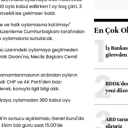
60 oyla kabul edilirken 1 oy boş çıktı, 3
tvekili ise çekimser kaldı.
re ve halk oylamasına katılmayı''
En Çok O
 düzenleme Cumhurbaşkanı tarafından
1
lk oylamasına sunulacak.
İş Banka
tümü üzerindeki oylamaya geçilmeden
görevden 
lık Divanı'na, Meclis Başkanı Cemil
2
 tamamlanmasının ardından oyların
di. CHP ve AK Parti'den bazı
BDDK'den 
rek, konuyla ilgili bilgi aldı.
yeni düz
çınkaya, oylamadan 360 kabul oyu
3
k'in sonucu açıklaması, Genel Kurul'da
ABD tarım
16 Ekim Salı günü saat 15.00'de
sürpriz