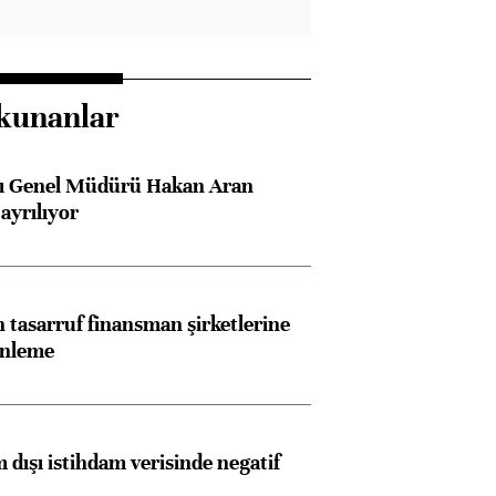
kunanlar
sı Genel Müdürü Hakan Aran
ayrılıyor
tasarruf finansman şirketlerine
enleme
 dışı istihdam verisinde negatif