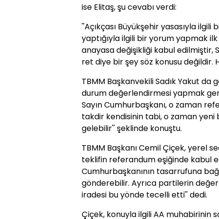
ise Elitaş, şu cevabı verdi:
''Açıkçası Büyükşehir yasasıyla ilgili
yaptığıyla ilgili bir yorum yapmak il
anayasa değişikliği kabul edilmiştir
ret diye bir şey söz konusu değildir. Ha
TBMM Başkanvekili Sadık Yakut da ga
durum değerlendirmesi yapmak gerekt
Sayın Cumhurbaşkanı, o zaman refe
takdir kendisinin tabi, o zaman yeni
gelebilir'' şeklinde konuştu.
TBMM Başkanı Cemil Çiçek, yerel se
teklifin referandum eşiğinde kabul edi
Cumhurbaşkanının tasarrufuna bağlı
gönderebilir. Ayrıca partilerin değ
iradesi bu yönde tecelli etti'' dedi.
Çiçek, konuyla ilgili AA muhabirinin 