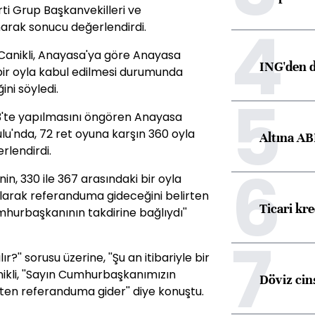
ti Grup Başkanvekilleri ve
4
anarak sonucu değerlendirdi.
 Canikli, Anayasa'ya göre Anayasa
ING'den d
i bir oyla kabul edilmesi durumunda
ni söyledi.
5
013'te yapılmasını öngören Anayasa
ulu'nda, 72 ret oyuna karşın 360 oyla
Altına AB
rlendirdi.
6
n, 330 ile 367 arasındaki bir oyla
larak referanduma gideceğini belirten
Ticari kr
umhurbaşkanının takdirine bağlıydı''
7
?'' sorusu üzerine, ''Şu an itibariyle bir
nikli, ''Sayın Cumhurbaşkanımızın
Döviz cins
ten referanduma gider'' diye konuştu.