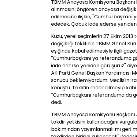
TBMM Anayasa Komisyonu Başkanı Bu
alınmasını öngören anayasa değişikli
edilmesine ilişkin, ''Cumhurbaşkanı
edecek. Çabuk iade ederse yeniden g
Kuzu, yerel seçimlerin 27 Ekim 2013
değişikliği teklifinin TBMM Genel K
eşiğinde kabul edilmesiyle ilgili gaz
''Cumhurbaşkanı ya referanduma g
iade ederse yeniden görüşürüz'' diye
AK Parti Genel Başkan Yardımcısı Me
sonucu beklemiyordum. Meclis'in irades
konuştu. Teklifin reddedilmeyip kabul
''Cumhurbaşkanı referanduma da götür
dedi.
TBMM Anayasa Komisyonu Başkanı 
takdir yetkisini kullanacağını vurgula
bakımından yayımlanmalı mı geri mi
takdirden birisini kullanacak'' ifadesin