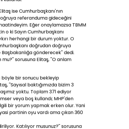
Elitaş ise Cumhurbaşkanı'nın
oğruya referanduma gideceğini
ı kanaatindeyim. Eğer onaylamazsa TBMM
in o ki Sayın Cumhurbaşkanı
kırı herhangi bir durum yoktur. O
umhurbaşkanı doğrudan doğruya
 Başbakanlığa gönderecek'' dedi.
 mu?'' sorusuna Elitaş, ''O anlam
li böyle bir sonucu bekleyip
aş, ''Sayısal baktığımızda bizim 3
aşımız yoktu. Toplam 371 ediyor
imser veya boş kullandı; MHP'den
 ilgili bir yorum yapmak erken olur. Yani
iyasi partinin oyu vardı ama çıkan 360
diriliyor. Katılıyor musunuz?'' sorusuna