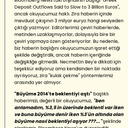
Bloomberg News'taki orijinalinin başlığı "Greek
Deposit Outflows Said to Slow to 3 Billion Euros",
ancak okuyucumuz haklı. Zira haberin içinde
mevduat çıkışının 3 milyar euryo hangi seviyeden
çıktığı yazmıyor. Editörlerimiz çeviri haberlerde,
metinden uzaklaşmıyorlar, dolayısıyla bire bir
çeviri yapmaya özen gösteriyorlar. Bu nedenle,
biz haberin başlığını okuyucumuzun işaret ettiği
şekilde değiştirdik, ancak haberin içeriğinde
değişikliğe gitmedik. Necmettin Bey'e dikkati için
teşekkür ediyoruz ama kendisinden bir noktada
ayrılıyoruz, zira "kulak çekme" yöntemlerimiz
arasında yer almıyor.
"Büyüme 2014'te beklentiyi aştı"
başlıklı
haberimizi, değerli bir okuyucumuz,
"ben
anlamadım, %3,5 in üzerinde beklenti var iken
ve buna büyüme denir iken %3'ün altında olan
büyüme nasıl beklentiyi aşıyor ???..."
şeklinde