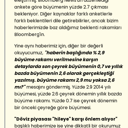
eleştirmiş. Bloomberg News'un düzenlediği
ankete göre büyümenin yüzde 2.7 çıkması
bekleniyor. Diğer kaynaklar farklı anketlerle
farklı beklentileri dile getirebilirler, ancak bizim
haberlerimizde baz aldığımız beklenti rakamları
Bloomberg'in.
Yine aynı haberimiz için, diğer bir değerli
okuyucumuz,
"haberin başlığında % 2,9
büyüme rakamı verilmesine karşın
detaylarda son çeyrek büyümenin 0,7 ve yıllık
bazda büyümenin 2,6 olarak gerçekleştiği
yazılmış. büyüme rakamı 2,9 mu yoksa 2,6
mı?"
mesajını göndermiş. Yüzde 2.9 2014 yılı
büyümesi, yüzde 2.6 çeyrek dönemin yıllık bazda
büyüme rakamı. Yüzde 0.7 ise çeyrek dönemin
bir önceki çeyreğe göre büyümesi.
"Döviz piyasası "hileye" karşı önlem alıyor"
başlıklı haberimize ise yine dikkatli bir okurumuz