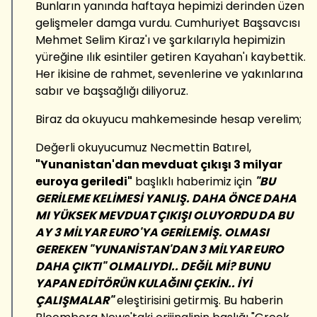
Bunların yanında haftaya hepimizi derinden üzen
gelişmeler damga vurdu. Cumhuriyet Başsavcısı
Mehmet Selim Kiraz'ı ve şarkılarıyla hepimizin
yüreğine ılık esintiler getiren Kayahan'ı kaybettik.
Her ikisine de rahmet, sevenlerine ve yakınlarına
sabır ve başsağlığı diliyoruz.
Biraz da okuyucu mahkemesinde hesap verelim;
Değerli okuyucumuz Necmettin Batırel,
"Yunanistan'dan mevduat çıkışı 3 milyar
euroya geriledi"
başlıklı haberimiz için
"BU
GERİLEME KELİMESİ YANLIŞ. DAHA ÖNCE DAHA
MI YÜKSEK MEVDUAT ÇIKIŞI OLUYORDU DA BU
AY 3 MİLYAR EURO'YA GERİLEMİŞ. OLMASI
GEREKEN "YUNANİSTAN'DAN 3 MİLYAR EURO
DAHA ÇIKTI" OLMALIYDI.. DEĞİL Mİ? BUNU
YAPAN EDİTÖRÜN KULAĞINI ÇEKİN.. İYİ
ÇALIŞMALAR"
eleştirisini getirmiş. Bu haberin