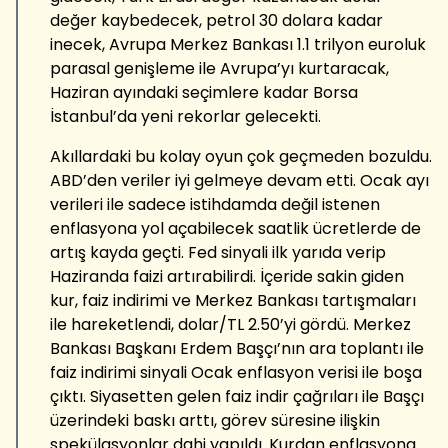
değer kaybedecek, petrol 30 dolara kadar
inecek, Avrupa Merkez Bankası 1.1 trilyon euroluk
parasal genişleme ile Avrupa’yı kurtaracak,
Haziran ayındaki seçimlere kadar Borsa
İstanbul’da yeni rekorlar gelecekti.
Akıllardaki bu kolay oyun çok geçmeden bozuldu.
ABD’den veriler iyi gelmeye devam etti. Ocak ayı
verileri ile sadece istihdamda değil istenen
enflasyona yol açabilecek saatlik ücretlerde de
artış kayda geçti. Fed sinyali ilk yarıda verip
Haziranda faizi artırabilirdi. İçeride sakin giden
kur, faiz indirimi ve Merkez Bankası tartışmaları
ile hareketlendi, dolar/TL 2.50’yi gördü. Merkez
Bankası Başkanı Erdem Başçı’nın ara toplantı ile
faiz indirimi sinyali Ocak enflasyon verisi ile boşa
çıktı. Siyasetten gelen faiz indir çağrıları ile Başçı
üzerindeki baskı arttı, görev süresine ilişkin
spekülasyonlar dahi yapıldı. Kurdan enflasyona