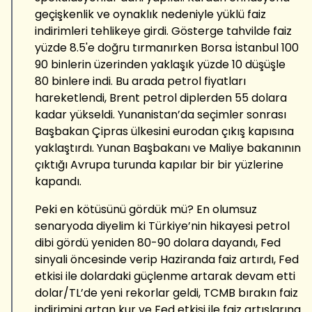
geçişkenlik ve oynaklık nedeniyle yüklü faiz
indirimleri tehlikeye girdi. Gösterge tahvilde faiz
yüzde 8.5'e doğru tırmanırken Borsa İstanbul 100
90 binlerin üzerinden yaklaşık yüzde 10 düşüşle
80 binlere indi. Bu arada petrol fiyatları
hareketlendi, Brent petrol diplerden 55 dolara
kadar yükseldi. Yunanistan’da seçimler sonrası
Başbakan Çipras ülkesini eurodan çıkış kapısına
yaklaştırdı. Yunan Başbakanı ve Maliye bakanının
çıktığı Avrupa turunda kapılar bir bir yüzlerine
kapandı.
Peki en kötüsünü gördük mü? En olumsuz
senaryoda diyelim ki Türkiye’nin hikayesi petrol
dibi gördü yeniden 80-90 dolara dayandı, Fed
sinyali öncesinde verip Haziranda faiz artırdı, Fed
etkisi ile dolardaki güçlenme artarak devam etti
dolar/TL’de yeni rekorlar geldi, TCMB bırakın faiz
indirimini artan kur ve Fed etkisi ile faiz artışlarına