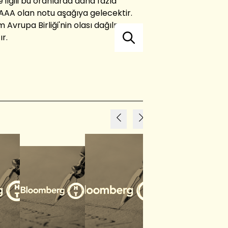
ilgili bu oranlarda daha fazla
AA olan notu aşağıya gelecektir.
 Avrupa Birliği'nin olası dağılma
r.