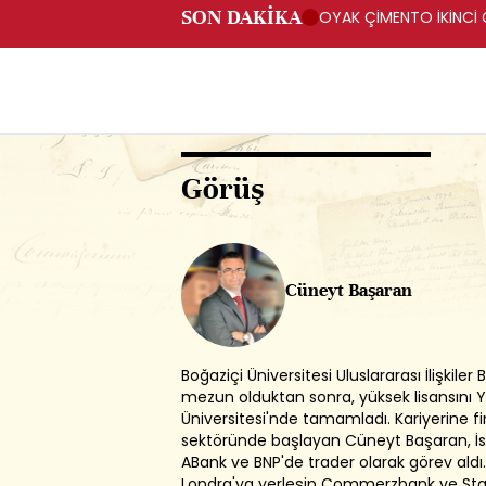
SON DAKİKA
OYAK ÇİMENTO İKİNCİ Ç
Görüş
Cüneyt Başaran
Boğaziçi Üniversitesi Uluslararası İlişkile
mezun olduktan sonra, yüksek lisansını 
Üniversitesi'nde tamamladı. Kariyerine f
sektöründe başlayan Cüneyt Başaran, İs
ABank ve BNP'de trader olarak görev aldı
Londra'ya yerleşip Commerzbank ve Sta