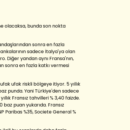
me olacaksa, bunda son nokta
tandaşlarından sonra en fazla
bankalarının sadece İtalya'ya olan
ro. Diğer yandan aynı Fransa'nın,
n sonra en fazla katkı vermesi
ak ufak riskli bölgeye itiyor. 5 yıllık
5 baz punda. Yani Türkiye'den sadece
llık Fransız tahvilleri % 3,40 faizde.
0 baz puan yukarıda. Fransız
BNP Paribas %35, Societe General %