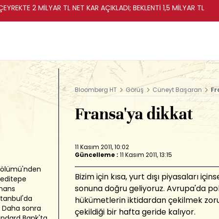
EYREKTE 2 MİLYAR TL NET KAR AÇIKLADI; BEKLENTİ 1,5 MİLYAR TL
Bloomberg HT
Görüş
Cüneyt Başaran
Fr
Fransa'ya dikkat
11 Kasım 2011, 10:02
Güncelleme :
11 Kasım 2011, 13:15
r Bölümü'nden
Bizim için kısa, yurt dışı piyasaları iç
Yeditepe
sonuna doğru geliyoruz. Avrupa'da poli
inans
tanbul'da
hükümetlerin iktidardan çekilmek zorun
. Daha sonra
çekildiği bir hafta geride kalıyor.
ndard Bank'ta