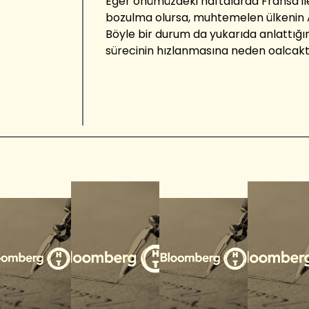
Eğer önümüzdeki haftalarda Fransa ile 
bozulma olursa, muhtemelen ülkenin A
Böyle bir durum da yukarıda anlattığım
sürecinin hızlanmasına neden oalcaktı