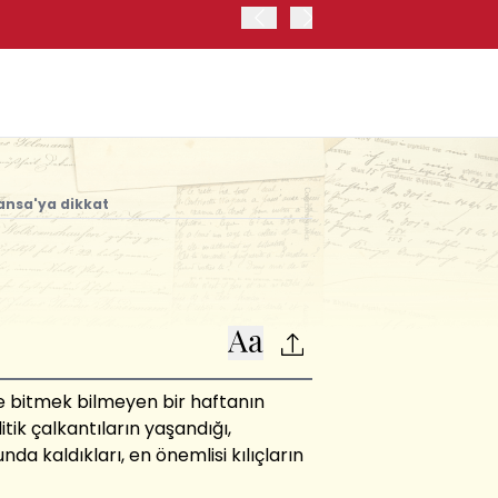
İRAN VE UMMAN, HÜRMÜZ 
OLUŞTURMAYI PLANLIYOR
ansa'ya dikkat
inse bitmek bilmeyen bir haftanın
tik çalkantıların yaşandığı,
da kaldıkları, en önemlisi kılıçların