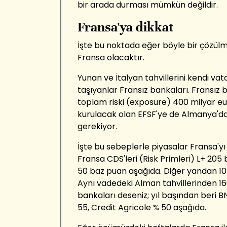
bir arada durması mümkün değildir.
Fransa'ya dikkat
İşte bu noktada eğer böyle bir çözül
Fransa olacaktır.
Yunan ve İtalyan tahvillerini kendi va
taşıyanlar Fransız bankaları. Fransız 
toplam riski (exposure) 400 milyar eu
kurulacak olan EFSF'ye de Almanya'da
gerekiyor.
İşte bu sebeplerle piyasalar Fransa'yı uf
Fransa CDS'leri (Risk Primleri) L+ 20
50 baz puan aşağıda. Diğer yandan 10 yı
Aynı vadedeki Alman tahvillerinden 16
bankaları deseniz; yıl başından beri 
55, Credit Agricole % 50 aşağıda.