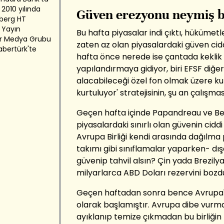
 2010 yılında
Güven erezyonu neymiş b
berg HT
 Yayın
Bu hafta piyasalar indi çıktı, hüküme
er Medya Grubu
zaten az olan piyasalardaki güven ciddi
abertürk'te
hafta önce nerede ise çantada keklik 
yapılandırmaya gidiyor, biri EFSF diğeri
alacabileceği özel fon olmak üzere kur
kurtuluyor' stratejisinin, şu an çalışmas
Geçen hafta içinde Papandreau ve Berl
piyasalardaki sınırlı olan güvenin cidd
Avrupa Birliği kendi arasında dağılma
takımı gibi sınıflamalar yaparken- dış
güvenip tahvil alsın? Çin yada Brezil
milyarlarca ABD Doları rezervini bo
Geçen haftadan sonra bence Avrupa'd
olarak başlamıştır. Avrupa dibe vurma
ayıklanıp temize çıkmadan bu birliğin 