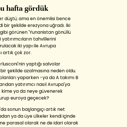
u hafta gördük
tler düştü; ama en önemlisi bence
 bir şekilde erezyona uğradı. İki
gibi görünen 'Yunanistan gönüllü
 yatırımcıların tahvillerini
ulacak iki yapı ile Avrupa
ı artık çok zor.
usconi'nin yaptığı salvolar
i bir şekilde azalmasına neden oldu.
 planları yaparken -ya da A takımı B
arıdan yatırımcı nasıl Avrupa'ya
ya kime ya da neye güvenerek
zdurup euroya geçecek?
a sonun başlangıçı artık net
dan ya da üye ülkeler kendi içinde
ne parasal olarak ne de idari olarak