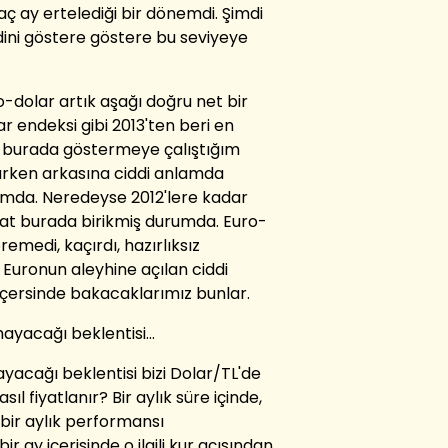
aç ay ertelediği bir dönemdi. Şimdi
dini göstere göstere bu seviyeye
ro-dolar artık aşağı doğru net bir
ar endeksi gibi 2013'ten beri en
a burada göstermeye çalıştığım
arken arkasına ciddi anlamda
rumda. Neredeyse 2012'lere kadar
rat burada birikmiş durumda. Euro-
medi, kaçırdı, hazırlıksız
 Euronun aleyhine açılan ciddi
içersinde bakacaklarımız bunlar.
ayacağı beklentisi...
yacağı beklentisi bizi Dolar/TL'de
ıl fiyatlanır? Bir aylık süre içinde,
 bir aylık performansı
 ay içerisinde o ilgili kur açısından