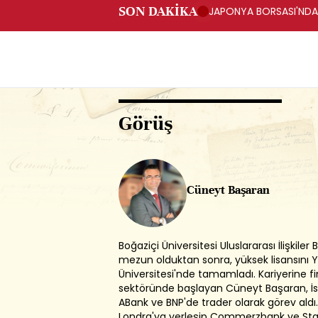
SON DAKİKA
JAPONYA BORSASI'NDA 
Görüş
Cüneyt Başaran
Boğaziçi Üniversitesi Uluslararası İlişkile
mezun olduktan sonra, yüksek lisansını 
Üniversitesi'nde tamamladı. Kariyerine f
sektöründe başlayan Cüneyt Başaran, İs
ABank ve BNP'de trader olarak görev aldı
Londra'ya yerleşip Commerzbank ve Sta