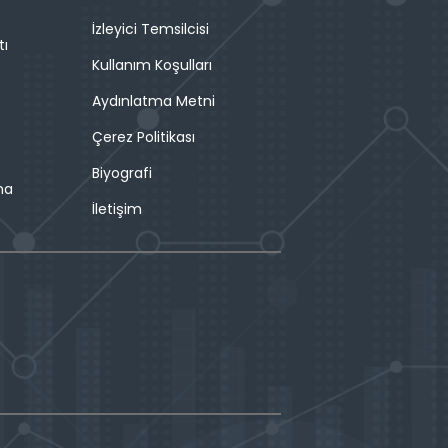
İzleyici Temsilcisi
tı
Kullanım Koşulları
Aydınlatma Metni
Çerez Politikası
Biyografi
ma
İletişim