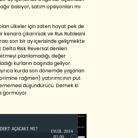
ağır basıyor, satım opsiyonları mı
olan ülkeler için zaten hayat pek de
r kenara çıkarırsak ve Rus Rublesini
irası son bir ay içerisinde gelişmekte
k Delta Risk Reversal denilen
 etmeyi planlamadığı, değer
adığı kurların başında geliyor.
ı ayrıca kurda son dönemde yaşanan
 primine rağmen) yatırımcının put
stememesi düşündürücü. Demek ki
a görmüyor.