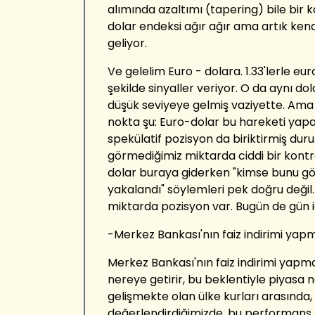
alımında azaltımı (tapering) bile bir k
dolar endeksi ağır ağır ama artık ken
geliyor.
Ve gelelim Euro - dolara. 1.33'lerle eu
şekilde sinyaller veriyor. O da aynı dol
düşük seviyeye gelmiş vaziyette. Am
nokta şu: Euro-dolar bu hareketi yap
spekülatif pozisyon da biriktirmiş du
görmediğimiz miktarda ciddi bir kont
dolar buraya giderken "kimse bunu göre
yakalandı" söylemleri pek doğru değil.
miktarda pozisyon var. Bugün de gün 
-Merkez Bankası'nın faiz indirimi yapm
Merkez Bankası'nın faiz indirimi yapma
nereye getirir, bu beklentiyle piyasa nas
gelişmekte olan ülke kurları arasında,
değerlendirdiğimizde, bu performans bir