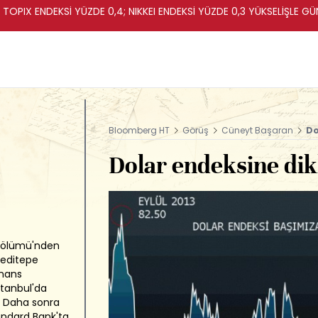
TOPIX ENDEKSİ YÜZDE 0,4; NIKKEI ENDEKSİ YÜZDE 0,3 YÜKSELİŞLE 
Bloomberg HT
Görüş
Cüneyt Başaran
Do
Dolar endeksine dik
r Bölümü'nden
Yeditepe
inans
tanbul'da
. Daha sonra
ndard Bank'ta