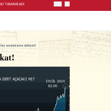
GÜNÜ TAMAMLADI
VİOP'TA BIST 30 KONTRAT
lar endeksine dikkat!
kat!