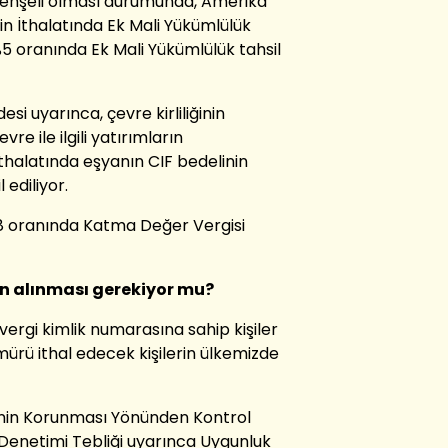
 Menşeli olması durumunda
,
Amerika
rin İthalatında Ek Mali Yükümlülük
5 oranında Ek Mali Yükümlülük tahsil
esi uyarınca, ç
evre kirliliğinin
vre ile ilgili yatırımların
thalatında eşyanın
CIF bedelinin
 ediliyor.
8 oranında Katma Değer Vergisi
in alınması gerekiyor mu?
vergi kimlik numarasına sahip
kişi
ler
ürü ithal edecek kişilerin
ülkemizde
nin
K
orunması
Y
önünden
K
ontrol
D
enetimi
T
ebliği
uyarınca
Uygunluk