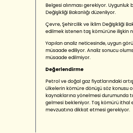
Belgesi alınması gerekiyor.
Uygunluk
b
Değişikliği Bakanlığı
düzenliyor
.
Çevre, Şehircilik ve İklim Değişikliği Ba
edilmek istenen taş kömürün
e ilişkin
Yapılan analiz neticesinde,
uygun
gör
müsaade ediliyor.
Analiz sonucu olums
müsaade edilmiyor.
Değerlendirme
Petrol ve doğal gaz fiyatlarındaki artı
ülkelerin
kömüre dönüşü
söz konusu ol
kaynaklarına yönelmesi durumunda 
gelmesi bekleniyor.
Taş kömürü ithal
e
mevzuatına dikkat etmesi gerekiyor.