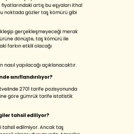
 fiyatlarındaki artış
bu eşyaları ithal
Bu noktada
gözler taş kömürü gibi
kleşip gerçekleşmeyeceği
merak
ür
üne dönüşte, taş kömürü
ile
aki fark
ın etkili olacağı
ın nasıl yapılacağı açıklanacaktır.
de sınıflandırılıyor
?
tvelinde
2701
tarife pozisyonunda
ne göre gümrük tarife istatistik
ler tahsil ediliyor?
i tahsil edilmiyor. Ancak taş