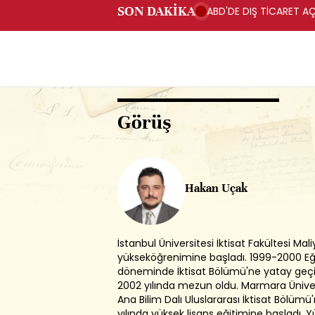
SON DAKİKA
ABD'DE DIŞ TİCARET AÇ
Görüş
Hakan Uçak
İstanbul Üniversitesi İktisat Fakültesi Ma
yükseköğrenimine başladı. 1999-2000 Eğ
döneminde İktisat Bölümü'ne yatay geç
2002 yılında mezun oldu. Marmara Ünivers
Ana Bilim Dalı Uluslararası İktisat Bölüm
yılında yüksek lisans eğitimine başladı. Y