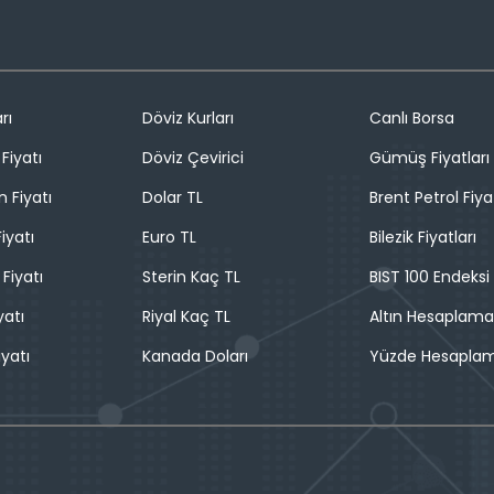
rı
Döviz Kurları
Canlı Borsa
Fiyatı
Döviz Çevirici
Gümüş Fiyatları
n Fiyatı
Dolar TL
Brent Petrol Fiya
iyatı
Euro TL
Bilezik Fiyatları
 Fiyatı
Sterin Kaç TL
BIST 100 Endeksi
yatı
Riyal Kaç TL
Altın Hesaplama
iyatı
Kanada Doları
Yüzde Hesapla