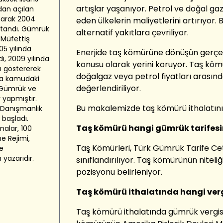
artışlar yaşanıyor. Petrol ve doğal
gaz
ndan açılan
anarak 2004
eden ülkelerin maliyetlerini artırıyor.
 atandı. Gümrük
alternatif yakıtlara
çevriliyor.
 Müfettiş
05 yılında
Enerjide
taş
kömür
ün
e dönüşün gerçe
ı, 2009 yılında
konusu olarak yerini koruyor. Taş k
öm
rı göstererek
doğalgaz veya petrol fiyatları arasınd
nda kamudaki
değerlendiriliyor.
e Gümrük ve
 yapmıştır.
Bu makalemizde
taş
kömür
ü
ithalatın
 Danışmanlık
 başladı.
Taş k
ömür
ü
h
angi gümrük tarifesin
alar, 100
e Rejimi,
Taş Kömürleri, Türk Gümrük Tarife Ce
e
n yazarıdır.
sınıflandırıl
ıyor.
Taş kömürünün niteliği
pozisyonu belirleniyor.
Taş
k
ömür
ü
ithalatında hangi vergi
Taş kömürü ithalatında g
ümrük v
ergis