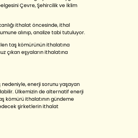
elgesini
Çevre, Şehircilik ve İklim
kanlığı
ithalat öncesinde, ithal
 numune alınıp, analize tabi tutuluyor.
ülen
taş kömürünün
ithalatına
uz çıkan eşyaların ithalatına
ş
nedeniyle,
enerji sorunu yaşayan
abilir.
Ülkemiz
in de alter
natif enerji
taş
kömür
ü
ithalatı
nın
gündeme
decek şirketlerin
ithalat