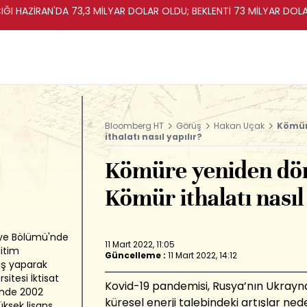
IĞI HAZİRAN'DA 73,3 MİLYAR DOLAR OLDU; BEKLENTİ 73 MİLYAR DOL
Bloomberg HT
Görüş
Hakan Uçak
Kömür
ithalatı nasıl yapılır?
Kömüre yeniden dön
Kömür ithalatı nasıl 
liye Bölümü'nde
11 Mart 2022, 11:05
itim
Güncelleme :
11 Mart 2022, 14:12
iş yaparak
itesi İktisat
Kovid-19
pandemisi
,
Rusya’nın Ukrayn
ü'nde 2002
küresel enerji talebindeki artışlar
nede
üksek lisans