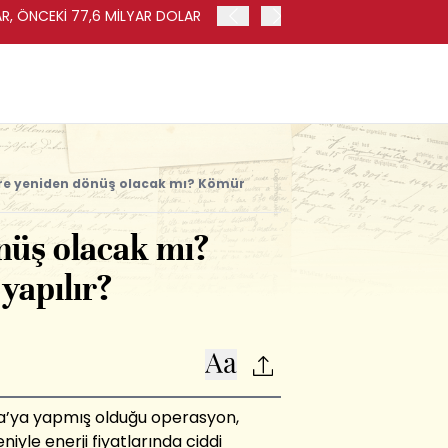
AR, ÖNCEKİ 77,6 MİLYAR DOLAR
ABD'DE İHRACAT HAZİRAN'
e yeniden dönüş olacak mı? Kömür
üş olacak mı?
yapılır?
a’ya yapmış olduğu operasyon,
niyle
enerji fiyatlarında
ciddi