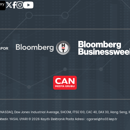
 NASDAQ, Dow Jones Industrial Average, SHCOM, FTSE 100, CAC 40, DAX 30, Hang Seng, IBE
ktedir. YASAL UYARI © 2026 Kayıtlı Elektronik Posta Adresi : cgorsel@hs03.kep.tr