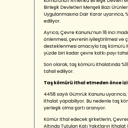
kömürünün
Amerika Birleşik Devleri
Birleşik Devletleri Menşeli Bazı Ürünle
Uygulanmasına Dair Karar
uyarınca,
%
ediliyor.
Ayrıca,
Çevre Kanunu’nun 18 inci madd
önlenmesi, çevrenin iyileştirilmesi ve çe
desteklenmesi amacıyla
taş kömürü i
yüzde biri
kadar çevre katkı payı tahsil
Son olarak,
taş kömürü ithalatında
%1
tahsil ediliyor.
Taş k
ömür
ü
ithal etmeden önce iz
4458 sayılı Gümrük Kanunu uyarınca, 
ithalat yapabiliyor.
Bu nedenle
taş köm
yerleşik
olma şartı aranıyor.
Kömür ithal
edecek şirketlerin,
Ç
evre
A
ltında
T
utulan
K
atı
Y
akıtların
İ
thalat