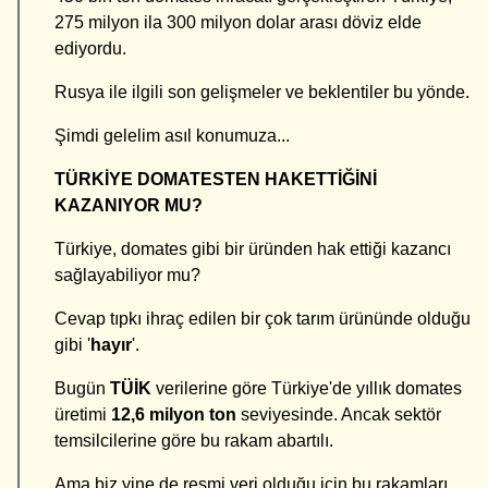
275 milyon ila 300 milyon dolar arası döviz elde
ediyordu.
Rusya ile ilgili son gelişmeler ve beklentiler bu yönde.
Şimdi gelelim asıl konumuza...
TÜRKİYE DOMATESTEN HAKETTİĞİNİ
KAZANIYOR MU?
Türkiye, domates gibi bir üründen hak ettiği kazancı
sağlayabiliyor mu?
Cevap tıpkı ihraç edilen bir çok tarım ürününde olduğu
gibi '
hayır
'.
Bugün
TÜİK
verilerine göre Türkiye'de yıllık domates
üretimi
12,6 milyon ton
seviyesinde. Ancak sektör
temsilcilerine göre bu rakam abartılı.
Ama biz yine de resmi veri olduğu için bu rakamları