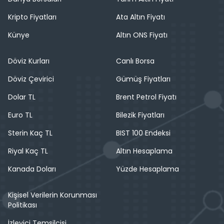
Kripto Fiyatları
Ata Altın Fiyatı
Künye
Altın ONS Fiyatı
Döviz Kurları
Canlı Borsa
Döviz Çevirici
Gümüş Fiyatları
Dolar TL
Brent Petrol Fiyatı
Euro TL
Bilezik Fiyatları
Sterin Kaç TL
BIST 100 Endeksi
Riyal Kaç TL
Altın Hesaplama
Kanada Doları
Yüzde Hesaplama
Kişisel Verilerin Korunması
Politikası
İzleyici Temsilcisi