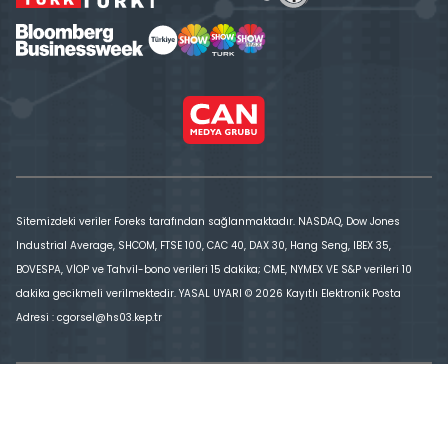
Sitemizdeki veriler Foreks tarafından sağlanmaktadır. NASDAQ, Dow Jones
Industrial Average, SHCOM, FTSE 100, CAC 40, DAX 30, Hang Seng, IBEX 35,
BOVESPA, VİOP ve Tahvil-bono verileri 15 dakika; CME, NYMEX VE S&P verileri 10
dakika gecikmeli verilmektedir. YASAL UYARI © 2026 Kayıtlı Elektronik Posta
Adresi : cgorsel@hs03.kep.tr