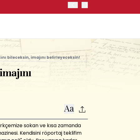
OYAK ÇİMENTO İKİNCİ ÇEY
nı bileceksin, imajını belirleyeceksin!
imajını
i Türkçemize sokan ve kısa zamanda
azinesi. Kendisini röportaj teklifim