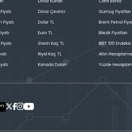
rı
Döviz Kurları
Canlı Borsa
Fiyatı
Döviz Çevirici
Gümüş Fiyatları
n Fiyatı
Dolar TL
Brent Petrol Fiya
iyatı
Euro TL
Bilezik Fiyatları
 Fiyatı
Sterin Kaç TL
BIST 100 Endeksi
yatı
Riyal Kaç TL
Altın Hesaplama
iyatı
Kanada Doları
Yüzde Hesapla