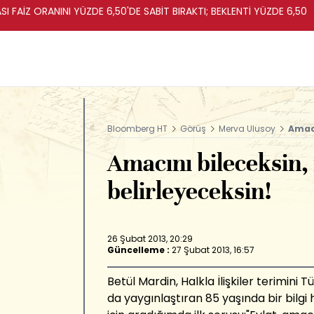
I FAİZ ORANINI YÜZDE 6,50'DE SABİT BIRAKTI; BEKLENTİ YÜZDE 6,50
Bloomberg HT
Görüş
Merva Ulusoy
Amacı
Amacını bileceksin, 
belirleyeceksin!
26 Şubat 2013, 20:29
Güncelleme :
27 Şubat 2013, 16:57
Betül Mardin, Halkla İlişkiler terimin
da yaygınlaştıran 85 yaşında bir bilgi h