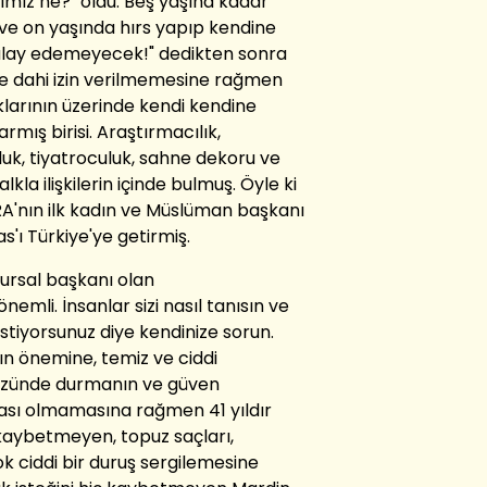
cımız ne?" oldu. Beş yaşına kadar
e on yaşında hırs yapıp kendine
 alay edemeyecek!" dedikten sonra
e dahi izin verilmemesine rağmen
aklarının üzerinde kendi kendine
mış birisi. Araştırmacılık,
luk, tiyatroculuk, sahne dekoru ve
kla ilişkilerin içinde bulmuş. Öyle ki
İPRA'nın ilk kadın ve Müslüman başkanı
s'ı Türkiye'ye getirmiş.
nursal başkanı olan
nemli. İnsanlar sizi nasıl tanısın ve
 istiyorsunuz diye kendinize sorun.
ın önemine, temiz ve ciddi
 sözünde durmanın ve güven
ması olmamasına rağmen 41 yıldır
kaybetmeyen, topuz saçları,
k ciddi bir duruş sergilemesine