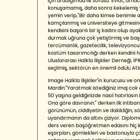
için aradığımda ilk sorusu:"Evlat, ama
konuşamamış, daha sonra kekelemiş v
yemin verip,"Bir daha kimse benimle
kamçılanmış ve üniversiteye gitmesin
kendisini başarılı bir iş kadını olup ay
durmak uğruna çok yetiştirmiş ve başar
tercümanlık, gazetecilik, televizyoncu
kostüm tasarımcılığı derken kendini hal
Uluslararası Halkla İlişkiler Derneği, 
seçilmiş, sektörün en önemli ödülü Atla
Image Halkla İlişkiler'in kurucusu ve o
Mardin:"Yaratmak istediğiniz imaj cok ö
50 yaşına geldiğinizde nasıl hatırlasın
Ona göre davranın." derken ilk intiban
görünümün, ciddiyetin ve dakikliğin,
uyandırmanın da altını çiziyor. Diplo
ders veren başöğretmen edasını hiç 
eşarpları, gömlekleri ve bastonuyla ço