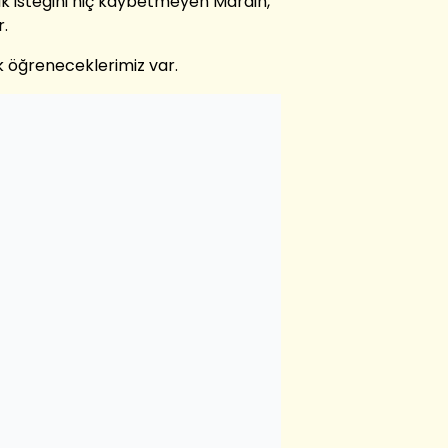
 isteğini hiç kaybetmeyen Mardin,
r.
k öğreneceklerimiz var.