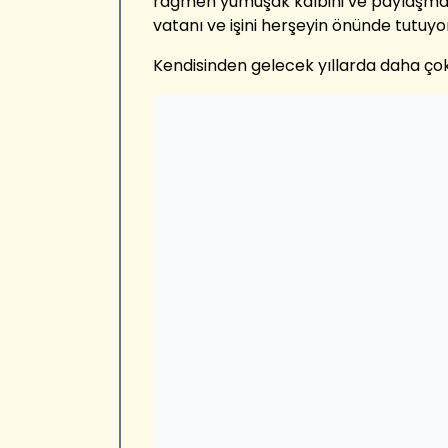
rağmen yumuşak kalbini ve paylaşmak
vatanı ve işini herşeyin önünde tutuyo
Kendisinden gelecek yıllarda daha ço