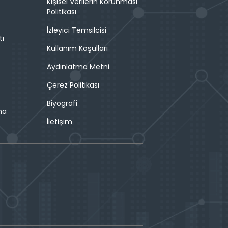
Kişisel Verilerin Korunması
Politikası
İzleyici Temsilcisi
tı
Kullanım Koşulları
Aydınlatma Metni
Çerez Politikası
Biyografi
ma
İletişim