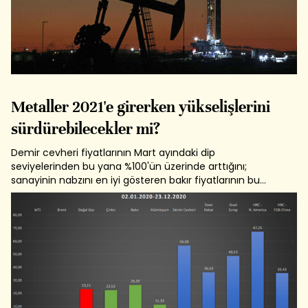
Metaller 2021'e girerken yükselişlerini
sürdürebilecekler mi?
Demir cevheri fiyatlarının Mart ayındaki dip
seviyelerinden bu yana %100'ün üzerinde arttığını;
sanayinin nabzını en iyi gösteren bakır fiyatlarının bu
dönemde son yedi yılın en yüksek seviyesine ulaşarak
%68 yukarı gittiğini biliyor musunuz? Bu iniş ve çıkışlarda
hiç kuşkusuz en önemli sebep tüm...