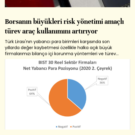
Borsanın büyükleri risk yönetimi amaçlı
türev araç kullanımını artırıyor
Türk Lirası'nın yabancı para birimleri karşısında son
yıllarda değer kaybetmesi özellikle halka açık büyük
firmalarımızı bilanço içi korunma yöntemleri ve türev
araç kullanımıyla risklerini yönetmeye yöneltti. Deriva
Danışmanlık'ın 30 Haziran 2020 tarihli mali tablolar
dikkate alınarak yaptığı son...