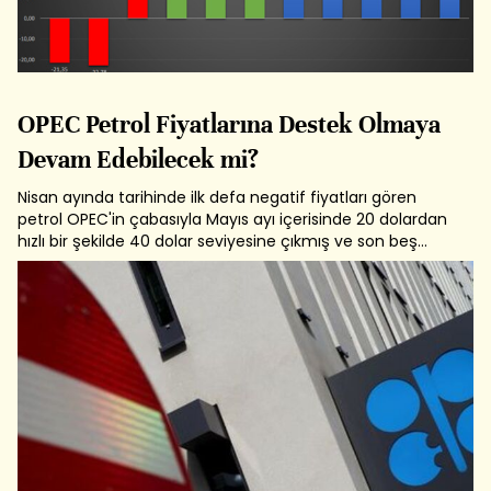
OPEC Petrol Fiyatlarına Destek Olmaya
Devam Edebilecek mi?
Nisan ayında tarihinde ilk defa negatif fiyatları gören
petrol OPEC'in çabasıyla Mayıs ayı içerisinde 20 dolardan
hızlı bir şekilde 40 dolar seviyesine çıkmış ve son beş
aydır bu seviyede seyrederek bir denge bulmuştu.
OPEC'in 19 Ekim'deki "Bakanlar Ortak İzleme Komitesi"
toplantısı fiyatlara...