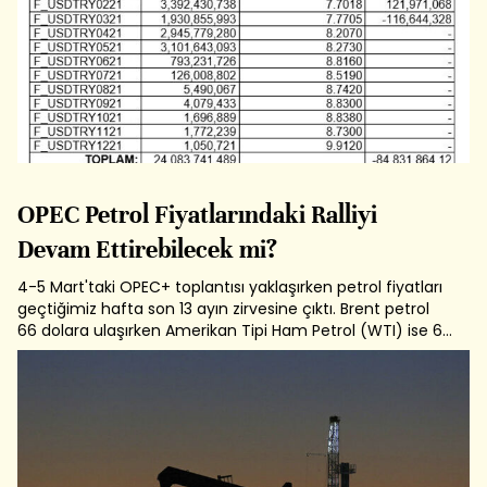
OPEC Petrol Fiyatlarındaki Ralliyi
Devam Ettirebilecek mi?
4-5 Mart'taki OPEC+ toplantısı yaklaşırken petrol fiyatları
geçtiğimiz hafta son 13 ayın zirvesine çıktı. Brent petrol
66 dolara ulaşırken Amerikan Tipi Ham Petrol (WTI) ise 63
dolar ile rekor kırdı. Geçen yıl 20 Nisan günü negatif 47
doları gören petrol fiyatlarındaki geri dönüş çok dikkat
çekici....