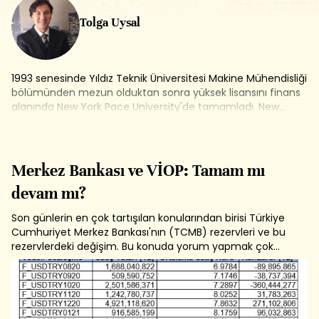
Tolga Uysal
1993 senesinde Yıldız Teknik Üniversitesi Makine Mühendisliği
bölümünden mezun olduktan sonra yüksek lisansını finans
alanında New York Pace University'de tamamladı. New
York'ta Swaps Monitor adlı araştırma şirketinde "Proje
Müdürü" olarak görev aldı. 2000 senesinde Doğuş Holding
bünyesinde kurulan bir risk sermayesi şirketinde "Fon
Yöneticisi" olarak çalıştı. 2003-2013 yılları arasında Vadeli
Merkez Bankası ve VİOP: Tamam mı
İşlem ve Opsiyon Borsası (VOB)'nın kurucu yöneticileri
devam mı?
arasında yer aldı.Halen Deriva Danışmanlık ve Eğitim
şirketinde yönetici ortak olarak çalışmakta ve İzmir
Son günlerin en çok tartışılan konularından birisi Türkiye
Ekonomi Üniversitesi'nde lisans ve lisansüstü dersler
Cumhuriyet Merkez Bankası'nın (TCMB) rezervleri ve bu
vermektedir.
rezervlerdeki değişim. Bu konuda yorum yapmak çok
kolay değil. Keza elimizde TCMB'nin son yıllarda yaptığı
döviz işlemleriyle ilgili net bir veri seti yok. Ancak TCMB'nin
2018 yılından...