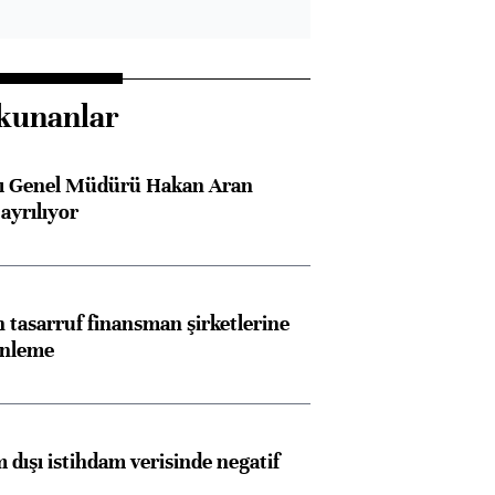
kunanlar
sı Genel Müdürü Hakan Aran
ayrılıyor
tasarruf finansman şirketlerine
enleme
 dışı istihdam verisinde negatif