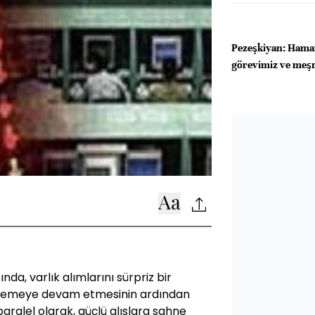
Pezeşkiyan: Haman
görevimiz ve meş
ında, varlık alımlarını sürpriz bir
şlemeye devam etmesinin ardından
paralel olarak, güçlü alışlara sahne