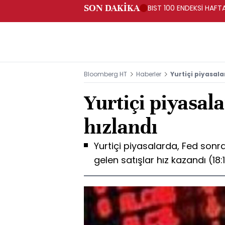
SON DAKİKA
BIST 100 ENDEKSİ HAF
Bloomberg HT
Haberler
Yurtiçi piyasala
Yurtiçi piyasala
hızlandı
Yurtiçi piyasalarda, Fed sonra
gelen satışlar hız kazandı (18