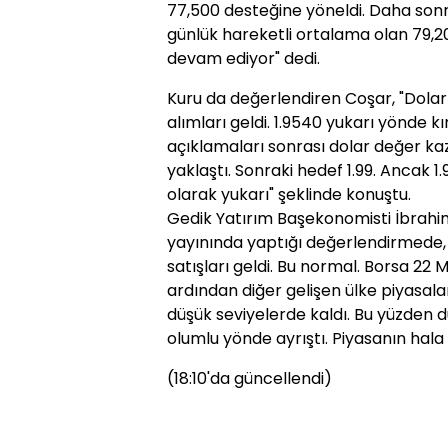
77,500 desteğine yöneldi. Daha sonr
günlük hareketli ortalama olan 79,20
devam ediyor" dedi.
Kuru da değerlendiren Coşar, "Dolar-
alımları geldi. 1.9540 yukarı yönde kır
açıklamaları sonrası dolar değer kaza
yaklaştı. Sonraki hedef 1.99. Ancak 1
olarak yukarı" şeklinde konuştu.
Gedik Yatırım Başekonomisti İbrahi
yayınında yaptığı değerlendirmede, "
satışları geldi. Bu normal. Borsa 22
ardından diğer gelişen ülke piyasala
düşük seviyelerde kaldı. Bu yüzden 
olumlu yönde ayrıştı. Piyasanın hala 
(18:10'da güncellendi)