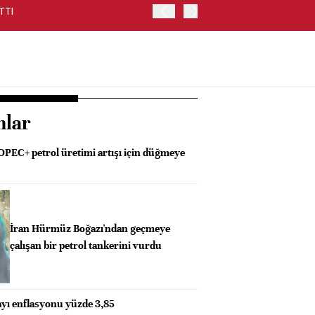
TTI
HAZİNE FAİZ DIŞI NAKİT 
nlar
 OPEC+ petrol üretimi artışı için düğmeye
İran Hürmüz Boğazı'ndan geçmeye
çalışan bir petrol tankerini vurdu
ayı enflasyonu yüzde 3,85