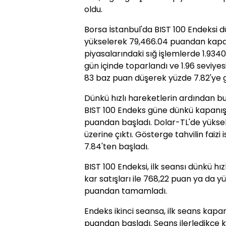
oldu.
Borsa İstanbul'da BIST 100 Endeksi 
yükselerek 79,466.04 puandan kapan
piyasalarındaki sığ işlemlerde 1.934
gün içinde toparlandı ve 1.96 seviyes
83 baz puan düşerek yüzde 7.82'ye ge
Dünkü hızlı hareketlerin ardından bu
BIST 100 Endeks güne dünkü kapanışı
puandan başladı. Dolar-TL'de yükseli
üzerine çıktı. Gösterge tahvilin faiz
7.84'ten başladı.
BIST 100 Endeksi, ilk seansı dünkü hız
kar satışları ile 768,22 puan ya da y
puandan tamamladı.
Endeks ikinci seansa, ilk seans kapa
puandan başladı. Seans ilerledikçe ka