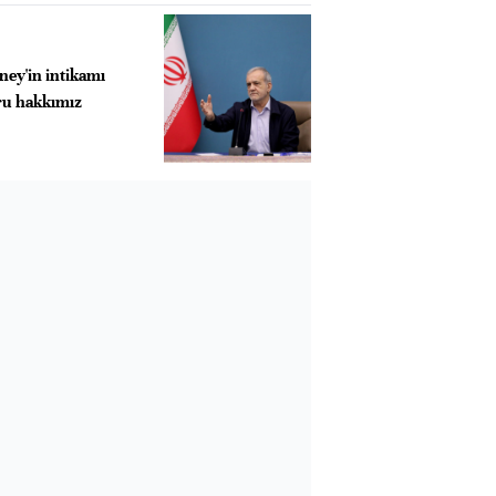
ey'in intikamı
ru hakkımız