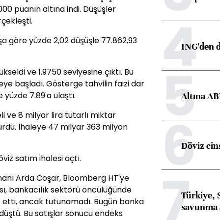
00 puanın altına indi. Düşüşler
4
çekleşti.
a göre yüzde 2,02 düşüşle 77.862,93
ING'den d
5
kseldi ve 1.9750 seviyesine çıktı. Bu
eye başladı. Gösterge tahvilin faizi dar
 yüzde 7.89'a ulaştı.
Altına AB
6
 ve 8 milyar lira tutarlı miktar
urdu. İhaleye 47 milyar 363 milyon
Döviz cins
iz satım ihalesi açtı.
7
anı Arda Coşar, Bloomberg HT'ye
sı, bankacılık sektörü öncülüğünde
Türkiye, 
st etti, ancak tutunamadı. Bugün banka
savunma 
e düştü. Bu satışlar sonucu endeks