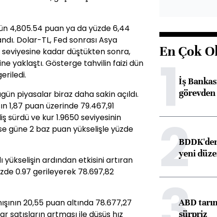
dün 4,805.54 puan ya da yüzde 6,44
dı. Dolar-TL, Fed sonrası Asya
En Çok O
0 seviyesine kadar düştükten sonra,
1
ine yaklaştı. Gösterge tahvilin faizi dün
riledi.
İş Banka
görevden 
gün piyasalar biraz daha sakin açıldı.
n 1,87 puan üzerinde 79.467,91
2
ş sürdü ve kur 1.9650 seviyesinin
i ise güne 2 baz puan yükselişle yüzde
BDDK'den 
yeni düz
lı yükselişin ardından etkisini artıran
üzde 0.97 gerileyerek 78.697,82
3
ABD tarım
nışının 20,55 puan altında 78.677,27
sürpriz
r satışların artması ile düşüş hız