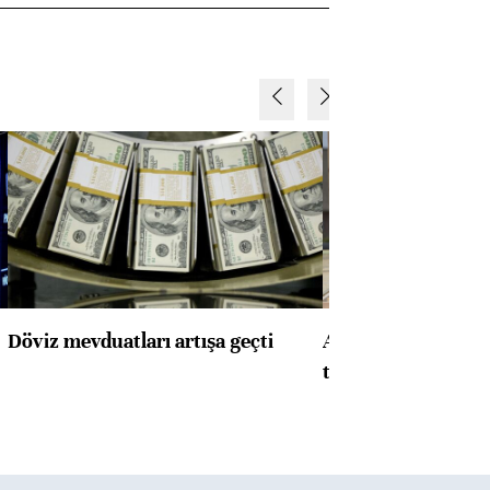
Döviz mevduatları artışa geçti
ABD'de konut başla
toparlandı