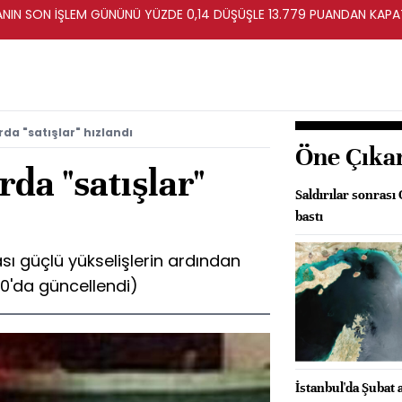
TANIN SON İŞLEM GÜNÜNÜ YÜZDE 0,14 DÜŞÜŞLE 13.779 PUANDAN KAPA
rda "satışlar" hızlandı
Öne Çıka
rda "satışlar"
Saldırılar sonrası
bastı
sı güçlü yükselişlerin ardından
:10'da güncellendi)
İstanbul'da Şubat 