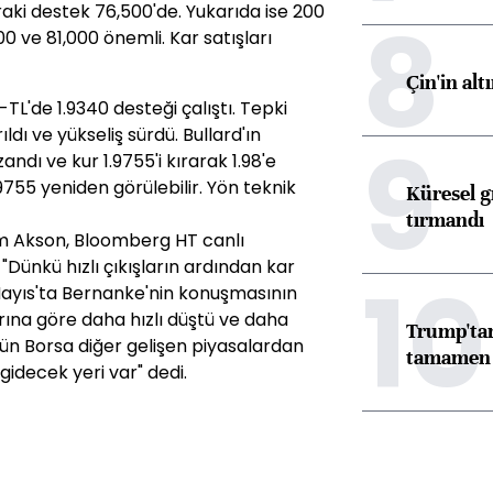
8
aki destek 76,500'de. Yukarıda ise 200
0 ve 81,000 önemli. Kar satışları
Çin'in alt
TL'de 1.9340 desteği çalıştı. Tepki
ıldı ve yükseliş sürdü. Bullard'ın
9
ndı ve kur 1.9755'i kırarak 1.98'e
.9755 yeniden görülebilir. Yön teknik
Küresel gı
tırmandı
m Akson, Bloomberg HT canlı
Dünkü hızlı çıkışların ardından kar
10
 Mayıs'ta Bernanke'nin konuşmasının
rına göre daha hızlı düştü ve daha
Trump'tan
dün Borsa diğer gelişen piyasalardan
tamamen o
gidecek yeri var" dedi.