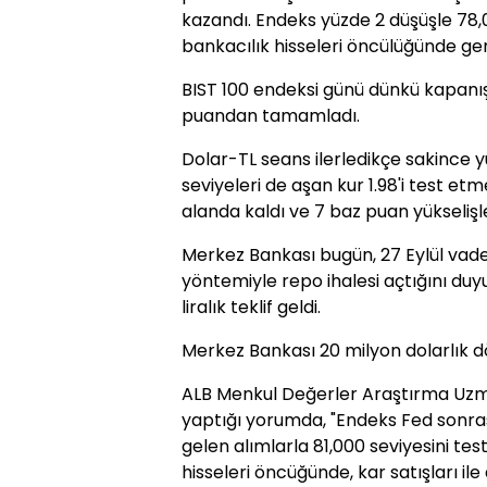
kazandı. Endeks yüzde 2 düşüşle 78,0
bankacılık hisseleri öncülüğünde ger
BIST 100 endeksi günü dünkü kapanış
puandan tamamladı.
Dolar-TL seans ilerledikçe sakince yü
seviyeleri de aşan kur 1.98'i test etm
alanda kaldı ve 7 baz puan yükselişle
Merkez Bankası bugün, 27 Eylül vadeli
yöntemiyle repo ihalesi açtığını duy
liralık teklif geldi.
Merkez Bankası 20 milyon dolarlık döv
ALB Menkul Değerler Araştırma Uzm
yaptığı yorumda, "Endeks Fed sonra
gelen alımlarla 81,000 seviyesini te
hisseleri öncüğünde, kar satışları il