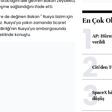
atacağını dile getiren Bakan Zeybekci,
eşme sağlandığını ifade etti.
ere de değinen Bakan " Rusya bizim için
En Çok O
ruz. Rusya'ya yakın zamanda ticaret
1
 Birliği'nin Rusya'ya ambargosunda
eklinde konuştu.
AP: Hürmü
verildi
2
Citi'den 
3
SpaceX hi
düşüş