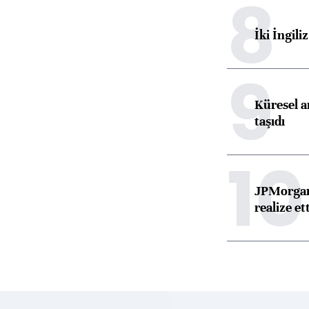
8
İki İngili
9
Küresel ar
taşıdı
10
JPMorgan
realize ett