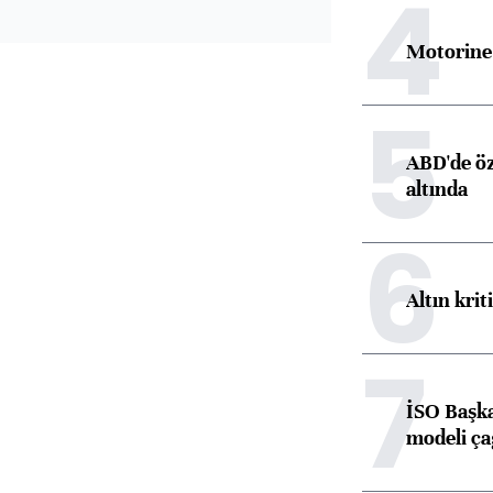
4
Motorine 
5
ABD'de öz
altında
6
Altın krit
7
İSO Başka
modeli ça