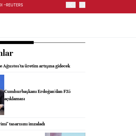
RDI -REUTERS
KOÇ HOLDİNG İKİNCİ ÇEYR
nlar
 Ağustos'ta üretim artışına gidecek
Cumhurbaşkanı Erdoğan'dan F35
açıklaması
imi" tasarısını imzaladı