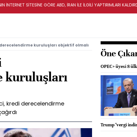
IN İNTERNET SİTESİNE GÖRE ABD, İRAN İLE İLGİLİ YAPTIRIMLARI KALDI
 derecelendirme kuruluşları objektif olmalı
Öne Çıka
i
OPEC+ üyesi 8 ülke
 kuruluşları
i, kredi derecelendirme
çağırdı
Trump "vergi indir