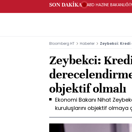
SON DAKİKA
ABD HAZİNE BAKANLIĞI'N
Bloomberg HT
Haberler
Zeybekci: Kredi
Zeybekci: Kred
derecelendirme
objektif olmalı
Ekonomi Bakanı Nihat Zeybekc
kuruluşlarını objektif olmaya 