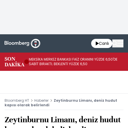
Canlı
SON
MEKSİKA MERKEZ BANKASI FAİZ ORANINI YÜZDE 6,50'DE
OY
DAKİKA
SABİT BIRAKTI; BEKLENTİ YÜZDE 6,50
AÇ
Bloomberg HT
Haberler
Zeytinburnu Limanı, deniz hudut
kapısı olarak belirlendi
Zeytinburnu Limanı, deniz hudut