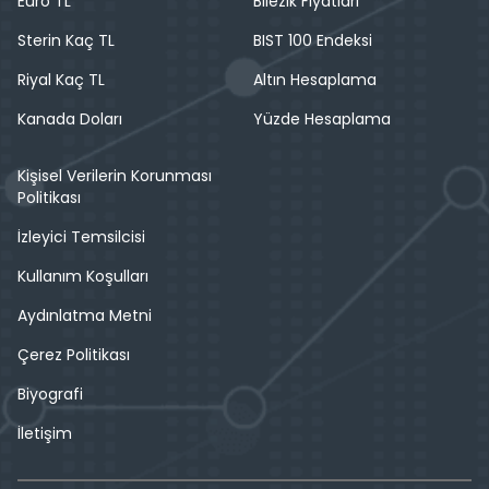
Euro TL
Bilezik Fiyatları
Sterin Kaç TL
BIST 100 Endeksi
Riyal Kaç TL
Altın Hesaplama
Kanada Doları
Yüzde Hesaplama
Kişisel Verilerin Korunması
Politikası
İzleyici Temsilcisi
Kullanım Koşulları
Aydınlatma Metni
Çerez Politikası
Biyografi
İletişim