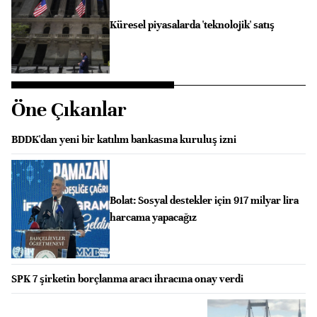
Küresel piyasalarda 'teknolojik' satış
Öne Çıkanlar
BDDK'dan yeni bir katılım bankasına kuruluş izni
Bolat: Sosyal destekler için 917 milyar lira
harcama yapacağız
SPK 7 şirketin borçlanma aracı ihracına onay verdi