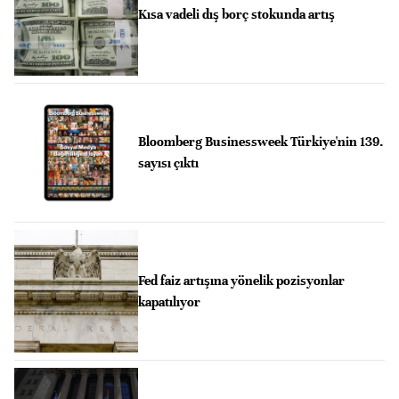
Kısa vadeli dış borç stokunda artış
Bloomberg Businessweek Türkiye'nin 139.
sayısı çıktı
Fed faiz artışına yönelik pozisyonlar
kapatılıyor