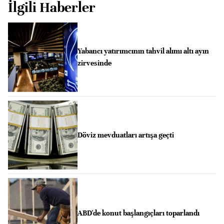
İlgili Haberler
Yabancı yatırımcının tahvil alımı altı ayın
zirvesinde
Döviz mevduatları artışa geçti
ABD'de konut başlangıçları toparlandı