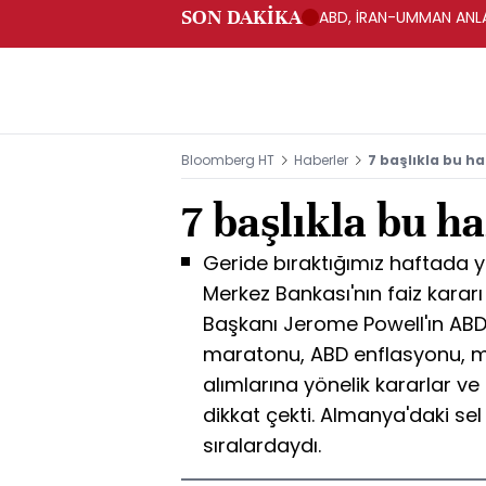
SON DAKİKA
ABD, İRAN-UMMAN ANLA
Bloomberg HT
Haberler
7 başlıkla bu ha
7 başlıkla bu ha
Geride bıraktığımız haftada y
Merkez Bankası'nın faiz kararı 
Başkanı Jerome Powell'ın ABD 
maratonu, ABD enflasyonu, m
alımlarına yönelik kararlar v
dikkat çekti. Almanya'daki se
sıralardaydı.