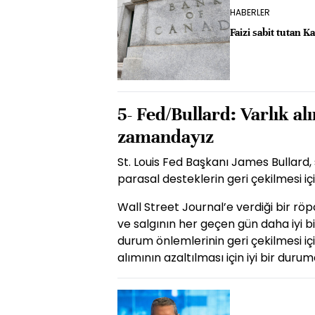
HABERLER
Faizi sabit tutan K
5- Fed/Bullard: Varlık al
zamandayız
St. Louis Fed Başkanı James Bullar
parasal desteklerin geri çekilmesi iç
Wall Street Journal’e verdiği bir r
ve salgının her geçen gün daha iyi bi
durum önlemlerinin geri çekilmesi iç
alımının azaltılması için iyi bir durum