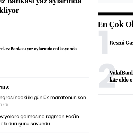
kez Bankası yaz aylarında
kliyor
En Çok O
1
Resmi Ga
Merkez Bankası yaz aylarında enflasyonda
2
VakıfBank
kâr elde e
ruz
gresi'ndeki iki günlük maratonun son
erdi.
seviyelere gelmesine rağmen Fed'in
teki duruşunu savundu.