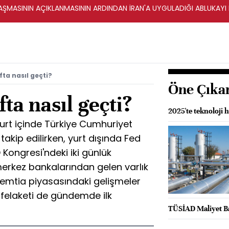
ŞMASININ AÇIKLANMASININ ARDINDAN İRAN'A UYGULADIĞI ABLUKAYI
fta nasıl geçti?
Öne Çıka
fta nasıl geçti?
2025'te teknoloji 
urt içinde Türkiye Cumhuriyet
takip edilirken, yurt dışında Fed
Kongresi'ndeki iki günlük
erkez bankalarından gelen varlık
e emtia piyasasındaki gelişmeler
l felaketi de gündemde ilk
TÜSİAD Maliyet Ba