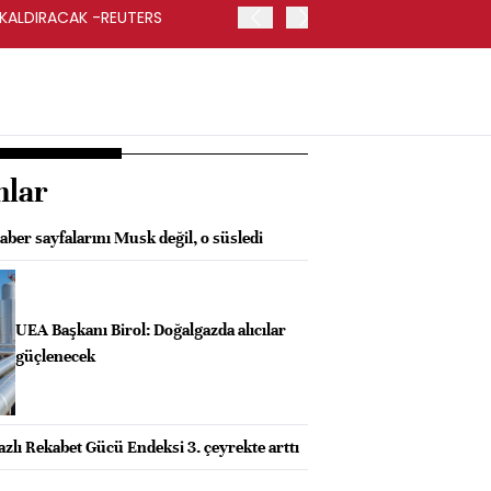
 KALDIRACAK -REUTERS
ABD DIŞİŞLERİ BAKANLIĞI
UYGULANACAK
nlar
haber sayfalarını Musk değil, o süsledi
UEA Başkanı Birol: Doğalgazda alıcılar
güçlenecek
zlı Rekabet Gücü Endeksi 3. çeyrekte arttı