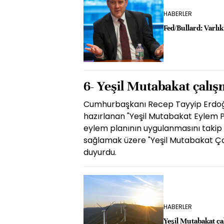
HABERLER
Fed/Bullard: Varlı
6- Yeşil Mutabakat çalı
Cumhurbaşkanı Recep Tayyip Erdoğa
hazırlanan "Yeşil Mutabakat Eylem Pl
eylem planının uygulanmasını takip
sağlamak üzere "Yeşil Mutabakat Ç
duyurdu.
HABERLER
Yeşil Mutabakat ç