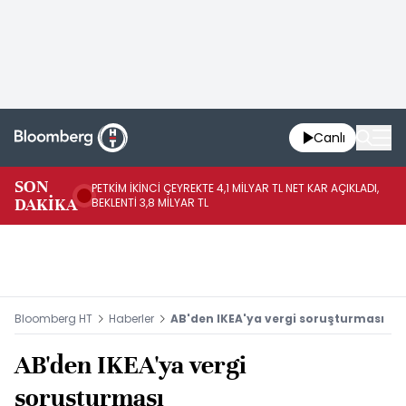
Canlı
SON
PETKİM İKİNCİ ÇEYREKTE 4,1 MİLYAR TL NET KAR AÇIKLADI,
İR
DAKİKA
BEKLENTİ 3,8 MİLYAR TL
UY
Bloomberg HT
Haberler
AB'den IKEA'ya vergi soruşturması
AB'den IKEA'ya vergi
soruşturması