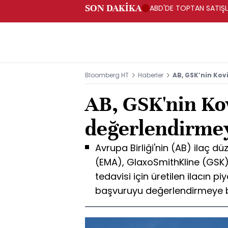
SON DAKİKA
ABD'DE TOPTAN SATIŞLA
Bloomberg HT
Haberler
AB, GSK’nin Kov
AB, GSK'nin Kov
değerlendirmey
Avrupa Birliği'nin (AB) ilaç dü
(EMA), GlaxoSmithKline (GSK)
tedavisi için üretilen ilacın p
başvuruyu değerlendirmeye b