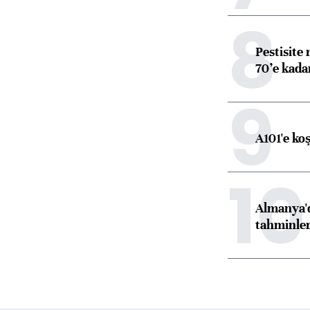
8
Pestisite
70’e kadar
9
A101'e ko
10
Almanya'd
tahminler