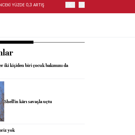
NCEKİ YÜZDE 0,3 ARTIŞ
APOLLO, EASYJET'İ HİSSE 
nlar
r iki kişiden biri çocuk bakımını da
Shell'in kârı savaşla uçtu
priz yok