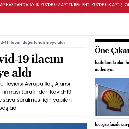
R HAZİRAN'DA AYLIK YÜZDE 0,2 ARTTI, BEKLENTİ YÜZDE 0,3 ARTIŞ, Ö
id-19 ilacını değerlendirmeye aldı
Öne Çıka
id-19 ilacını
İstihdamda olan he
e aldı
üstleniyor
zenleyicisi Avrupa İlaç Ajansı
 firması tarafından Kovid-19
iyasaya sürülmesi için yapılan
aşladı.
İsveç'te faizde sür