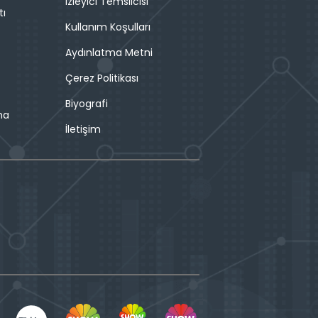
İzleyici Temsilcisi
tı
Kullanım Koşulları
Aydınlatma Metni
Çerez Politikası
Biyografi
ma
İletişim