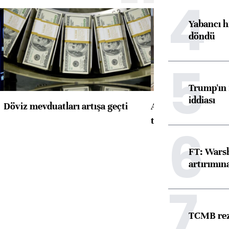
4
Yabancı h
döndü
5
Trump'ın 
iddiası
Döviz mevduatları artışa geçti
ABD'de konut başla
toparlandı
6
FT: Warsh
artırımın
7
TCMB reze