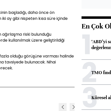
cinin başladığı, daha önce ön
iki ay gibi nispeten kısa süre içinde
En Çok O
1
ın ağırlaşma riski bulunduğu
de kullanılmak üzere geliştirildiği
‘ABD’yi s
değerlen
n fazla olduğu görüşüne varması halinde
2
a tavsiyede bulunacak. Nihai
erecek.
TMO fındık
3
Küresel a