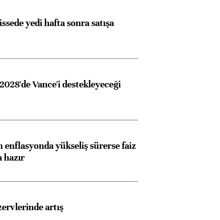
Almanya, Commerzbank
Ba
issede yedi hafta sonra satışa
konusunda Unicredit ile
me
görüşmelere hazırlanıyor
2028'de Vance'i destekleyeceği
ngıçları
 enflasyonda yükseliş sürerse faiz
a hazır
rvlerinde artış