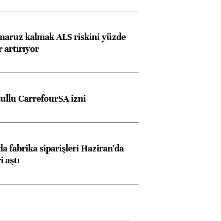
 maruz kalmak ALS riskini yüzde
 artırıyor
şullu CarrefourSA izni
a fabrika siparişleri Haziran'da
i aştı