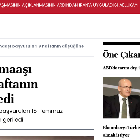
ŞMASININ AÇIKLANMASININ ARDINDAN İRAN'A UYGULADIĞI ABLUKAYI
 maaşı başvuruları 9 haftanın düşüğüne
Öne Çıka
 maaşı
ABD'de tarım dışı i
aftanın
edi
ı başvuruları 15 Temmuz
 geriledi
Bloomberg: Türkiy
olmak istiyor