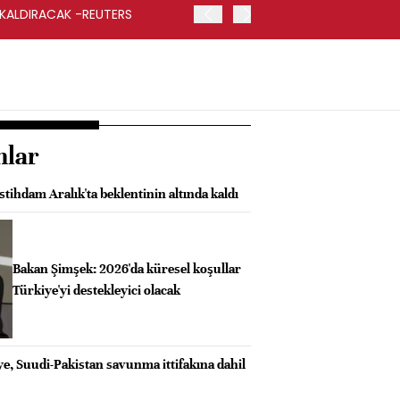
 KALDIRACAK -REUTERS
ABD DIŞİŞLERİ BAKANLIĞI
UYGULANACAK
nlar
stihdam Aralık'ta beklentinin altında kaldı
Bakan Şimşek: 2026'da küresel koşullar
Türkiye'yi destekleyici olacak
e, Suudi-Pakistan savunma ittifakına dahil