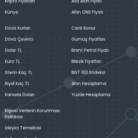
Kripto Fiyatları
Ata Altın Fiyatı
Künye
Altın ONS Fiyatı
Döviz Kurları
Canlı Borsa
Döviz Çevirici
Gümüş Fiyatları
Dolar TL
Brent Petrol Fiyatı
Euro TL
Bilezik Fiyatları
Sterin Kaç TL
BIST 100 Endeksi
Riyal Kaç TL
Altın Hesaplama
Kanada Doları
Yüzde Hesaplama
Kişisel Verilerin Korunması
Politikası
İzleyici Temsilcisi