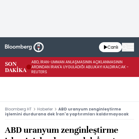
Canlı
ABD, İRAN-UMMAN ANLAŞMASININ AÇIKLANMASININ
AB
SON
ARDINDAN İRAN'A UYGULADIĞI ABLUKAYI KALDIRACAK -
GE
DAKİKA
REUTERS
UY
Bloomberg HT
Haberler
ABD uranyum zenginleştirme
işlemini durdurana dek İran'a yaptırımları kaldırmayacak
ABD uranyum zenginleştirme