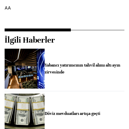
AA
İlgili Haberler
Yabancı yatırımcının tahvil alımı altı ayın
zirvesinde
Döviz mevduatları artışa geçti