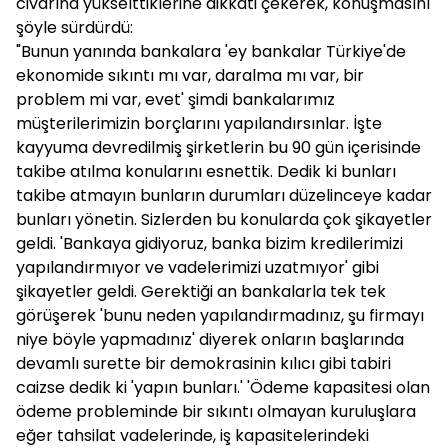
civarına yükselttiklerine dikkati çekerek, konuşmasını
şöyle sürdürdü:
"Bunun yanında bankalara 'ey bankalar Türkiye'de
ekonomide sıkıntı mı var, daralma mı var, bir
problem mi var, evet' şimdi bankalarımız
müşterilerimizin borçlarını yapılandırsınlar. İşte
kayyuma devredilmiş şirketlerin bu 90 gün içerisinde
takibe atılma konularını esnettik. Dedik ki bunları
takibe atmayın bunların durumları düzelinceye kadar
bunları yönetin. Sizlerden bu konularda çok şikayetler
geldi. 'Bankaya gidiyoruz, banka bizim kredilerimizi
yapılandırmıyor ve vadelerimizi uzatmıyor' gibi
şikayetler geldi. Gerektiği an bankalarla tek tek
görüşerek 'bunu neden yapılandırmadınız, şu firmayı
niye böyle yapmadınız' diyerek onların başlarında
devamlı surette bir demokrasinin kılıcı gibi tabiri
caizse dedik ki 'yapın bunları.' 'Ödeme kapasitesi olan
ödeme probleminde bir sıkıntı olmayan kuruluşlara
eğer tahsilat vadelerinde, iş kapasitelerindeki