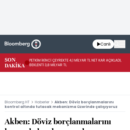
Canlı
SON
PETKİM İKİNCİ ÇEYREKTE 4,1 MİLYAR TL NET KAR AÇIKLADI,
İR
DAKİKA
BEKLENTİ 3,8 MİLYAR TL
UY
Bloomberg HT
Haberler
Akben: Döviz borçlanmalarını
kontrol altında tutacak mekanizma üzerinde çalışıyoruz
Akben: Döviz borçlanmalarını