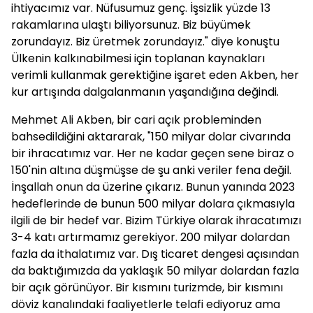
ihtiyacımız var. Nüfusumuz genç. İşsizlik yüzde 13
rakamlarına ulaştı biliyorsunuz. Biz büyümek
zorundayız. Biz üretmek zorundayız." diye konuştu
Ülkenin kalkınabilmesi için toplanan kaynakları
verimli kullanmak gerektiğine işaret eden Akben, her
kur artışında dalgalanmanın yaşandığına değindi.
Mehmet Ali Akben, bir cari açık probleminden
bahsedildiğini aktararak, "150 milyar dolar civarında
bir ihracatımız var. Her ne kadar geçen sene biraz o
150'nin altına düşmüşse de şu anki veriler fena değil.
İnşallah onun da üzerine çıkarız. Bunun yanında 2023
hedeflerinde de bunun 500 milyar dolara çıkmasıyla
ilgili de bir hedef var. Bizim Türkiye olarak ihracatımızı
3-4 katı artırmamız gerekiyor. 200 milyar dolardan
fazla da ithalatımız var. Dış ticaret dengesi açısından
da baktığımızda da yaklaşık 50 milyar dolardan fazla
bir açık görünüyor. Bir kısmını turizmde, bir kısmını
döviz kanalındaki faaliyetlerle telafi ediyoruz ama