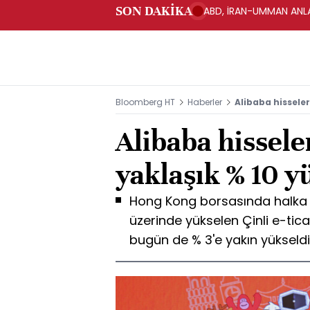
SON DAKİKA
ABD, İRAN-UMMAN ANLA
Bloomberg HT
Haberler
Alibaba hisseler
Alibaba hissele
yaklaşık % 10 y
Hong Kong borsasında halka ar
üzerinde yükselen Çinli e-tica
bugün de % 3'e yakın yükseldi