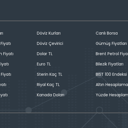
rı
Döviz Kurları
Canlı Borsa
Fiyatı
Döviz Çevirici
Gümüş Fiyatları
n Fiyatı
Dolar TL
Brent Petrol Fiya
iyatı
Euro TL
Bilezik Fiyatları
 Fiyatı
Sterin Kaç TL
BIST 100 Endeksi
yatı
Riyal Kaç TL
Altın Hesaplama
iyatı
Kanada Doları
Yüzde Hesapla