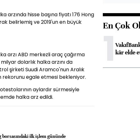
ka arzında hisse başına fiyatı 176 Hong
arak belirlemiş ve 2019'un en büyük
En Çok O
1
VakıfBank
kâr elde e
alka arzı ABD merkezli araç çağırma
milyar dolarlık halka arzını da
etrol şirketi Suudi Aramco'nun Aralık
ın rekorunu egale etmesi bekleniyor.
testolarının aylardır sürmesiyle
nemde halka arz edildi.
 borsasındaki ilk işlem gününde