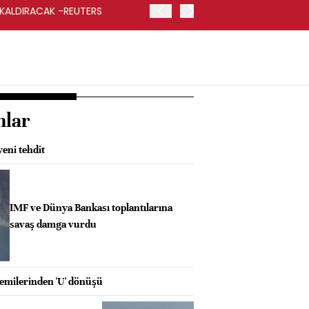
 KALDIRACAK -REUTERS
ABD DIŞİŞLERİ BAKANLIĞI
UYGULANACAK
nlar
eni tehdit
IMF ve Dünya Bankası toplantılarına
savaş damga vurdu
milerinden 'U' dönüşü