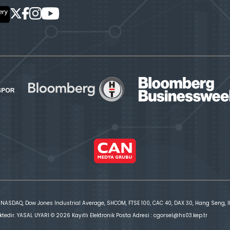
 NASDAQ, Dow Jones Industrial Average, SHCOM, FTSE 100, CAC 40, DAX 30, Hang Seng, IBE
ktedir. YASAL UYARI © 2026 Kayıtlı Elektronik Posta Adresi : cgorsel@hs03.kep.tr