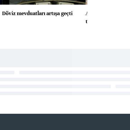
Döviz mevduatları artışa geçti
ABD'de konut başla
toparlandı