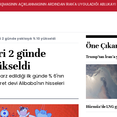
ŞMASININ AÇIKLANMASININ ARDINDAN İRAN'A UYGULADIĞI ABLUKAYI
i 2 günde yaklaşık % 10 yükseldi
Öne Çıka
ri 2 günde
Trump’tan İran’a y
ükseldi
z edildiği ilk günde % 6'nın
ret devi Alibaba'nın hisseleri
Hürmüz’de LNG ge