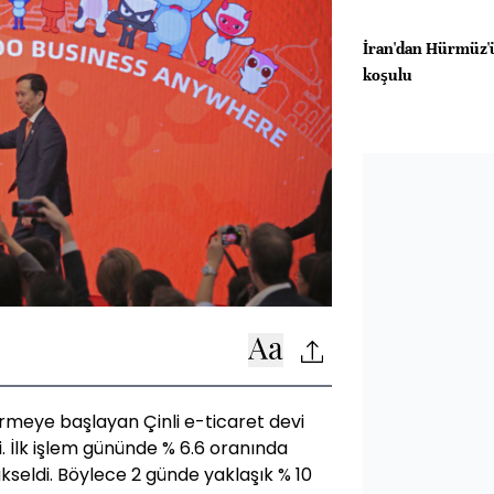
İran'dan Hürmüz'ü
koşulu
meye başlayan Çinli e-ticaret devi
. İlk işlem gününde % 6.6 oranında
kseldi. Böylece 2 günde yaklaşık % 10