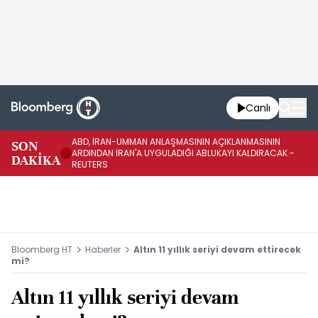
Canlı
ABD, İRAN-UMMAN ANLAŞMASININ AÇIKLANMASININ
AB
SON
ARDINDAN İRAN'A UYGULADIĞI ABLUKAYI KALDIRACAK -
GE
DAKİKA
REUTERS
UY
Bloomberg HT
Haberler
Altın 11 yıllık seriyi devam ettirecek
mi?
Altın 11 yıllık seriyi devam