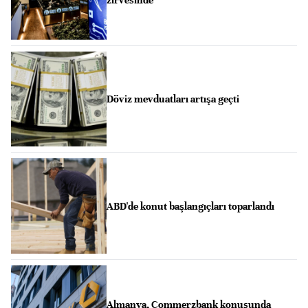
zirvesinde
Döviz mevduatları artışa geçti
ABD'de konut başlangıçları toparlandı
Almanya, Commerzbank konusunda