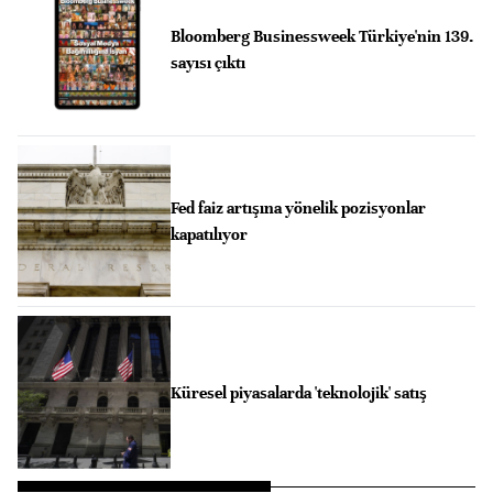
Bloomberg Businessweek Türkiye'nin 139.
sayısı çıktı
Fed faiz artışına yönelik pozisyonlar
kapatılıyor
Küresel piyasalarda 'teknolojik' satış