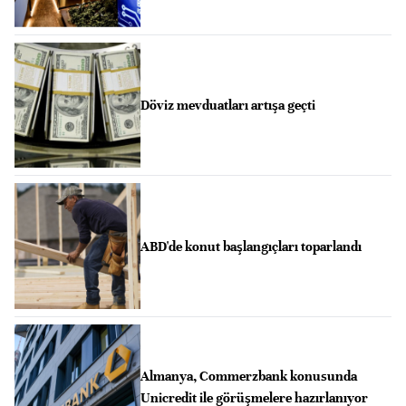
Döviz mevduatları artışa geçti
ABD'de konut başlangıçları toparlandı
Almanya, Commerzbank konusunda
Unicredit ile görüşmelere hazırlanıyor