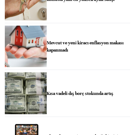
Mevcut ve yeni kiracı enflasyon makası
kapanmadı
Kısa vadeli dış borç stokunda artış