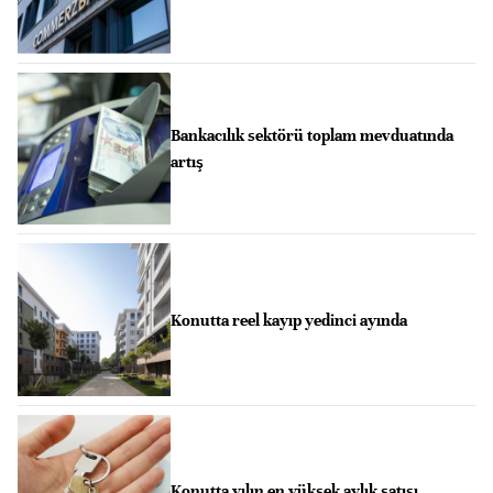
Bankacılık sektörü toplam mevduatında
artış
Konutta reel kayıp yedinci ayında
Konutta yılın en yüksek aylık satışı