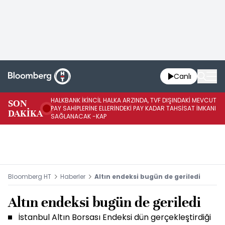
Canlı
HALKBANK İKİNCİL HALKA ARZINDA, TVF DIŞINDAKİ MEVCUT
HA
SON
PAY SAHİPLERİNE ELLERİNDEKİ PAY KADAR TAHSİSAT İMKANI
KO
DAKİKA
SAĞLANACAK -KAP
-K
Bloomberg HT
Haberler
Altın endeksi bugün de geriledi
Altın endeksi bugün de geriledi
İstanbul Altın Borsası Endeksi dün gerçekleştirdiği