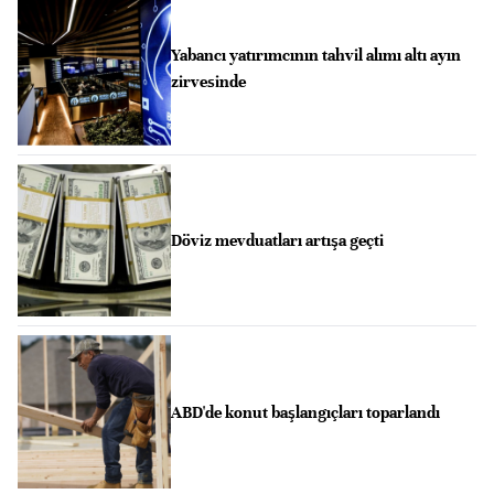
Yabancı yatırımcının tahvil alımı altı ayın
zirvesinde
Döviz mevduatları artışa geçti
ABD'de konut başlangıçları toparlandı