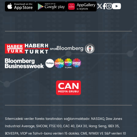
Sitemizdeki veriler Foreks tarafından sağlanmaktadır. NASDAQ, Dow Jones
Industrial Average, SHCOM, FTSE 100, CAC 40, DAX 30, Hang Seng, IBEX 35,
BOVESPA, VİOP ve Tahvil-bono verileri 15 dakika; CME, NYMEX VE S&P verileri 10