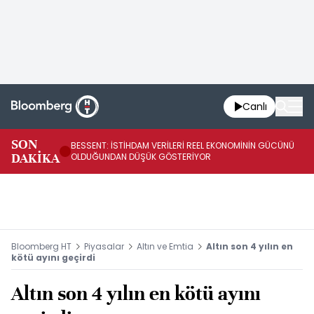
Canlı
AB
SON
BESSENT: İSTİHDAM VERİLERİ REEL EKONOMİNİN GÜCÜNÜ
Fİ
DAKİKA
OLDUĞUNDAN DÜŞÜK GÖSTERİYOR
UY
Bloomberg HT
Piyasalar
Altın ve Emtia
Altın son 4 yılın en
kötü ayını geçirdi
Altın son 4 yılın en kötü ayını