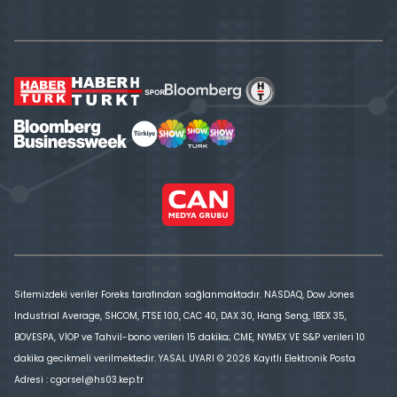
Sitemizdeki veriler Foreks tarafından sağlanmaktadır. NASDAQ, Dow Jones
Industrial Average, SHCOM, FTSE 100, CAC 40, DAX 30, Hang Seng, IBEX 35,
BOVESPA, VİOP ve Tahvil-bono verileri 15 dakika; CME, NYMEX VE S&P verileri 10
dakika gecikmeli verilmektedir. YASAL UYARI © 2026 Kayıtlı Elektronik Posta
Adresi : cgorsel@hs03.kep.tr