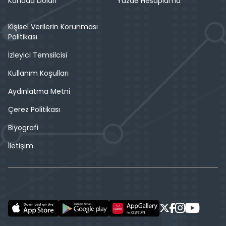
Kanada Doları
Yüzde Hesaplama
Kişisel Verilerin Korunması
Politikası
İzleyici Temsilcisi
Kullanım Koşulları
Aydınlatma Metni
Çerez Politikası
Biyografi
İletişim