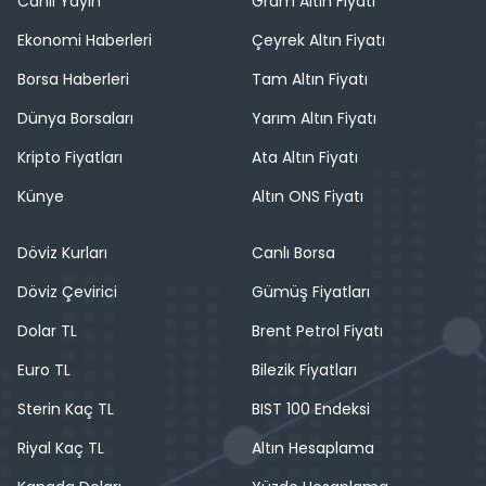
Canlı Yayın
Gram Altın Fiyatı
Ekonomi Haberleri
Çeyrek Altın Fiyatı
Borsa Haberleri
Tam Altın Fiyatı
Dünya Borsaları
Yarım Altın Fiyatı
Kripto Fiyatları
Ata Altın Fiyatı
Künye
Altın ONS Fiyatı
Döviz Kurları
Canlı Borsa
Döviz Çevirici
Gümüş Fiyatları
Dolar TL
Brent Petrol Fiyatı
Euro TL
Bilezik Fiyatları
Sterin Kaç TL
BIST 100 Endeksi
Riyal Kaç TL
Altın Hesaplama