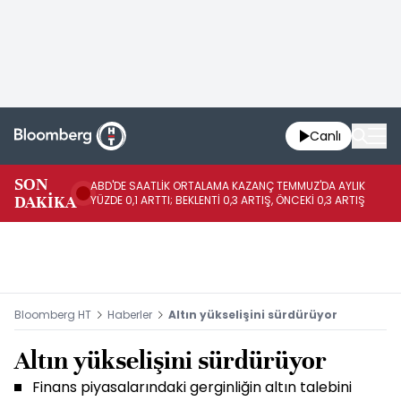
Canlı
SON
ABD'DE SAATLİK ORTALAMA KAZANÇ TEMMUZ'DA AYLIK
AB
DAKİKA
YÜZDE 0,1 ARTTI; BEKLENTİ 0,3 ARTIŞ, ÖNCEKİ 0,3 ARTIŞ
YÜ
Bloomberg HT
Haberler
Altın yükselişini sürdürüyor
Altın yükselişini sürdürüyor
Finans piyasalarındaki gerginliğin altın talebini