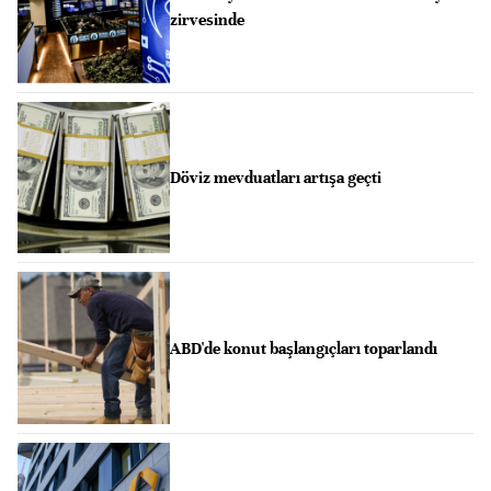
zirvesinde
Döviz mevduatları artışa geçti
ABD'de konut başlangıçları toparlandı