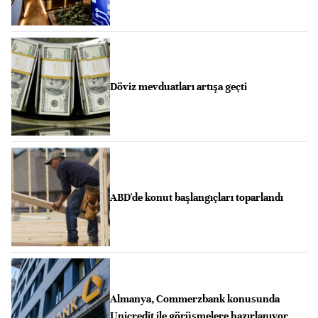
Döviz mevduatları artışa geçti
ABD'de konut başlangıçları toparlandı
Almanya, Commerzbank konusunda
Unicredit ile görüşmelere hazırlanıyor