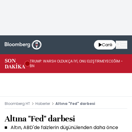
Canlı
SON
TRUMP: WARSH OLDUKÇA İYİ, ONU ELEŞTİRMEYECEĞİM -
TR
DAKİKA
BN
KA
Bloomberg HT
Haberler
Altına "Fed" darbesi
Altına "Fed" darbesi
Altın, ABD'de faizlerin düşünülenden daha önce