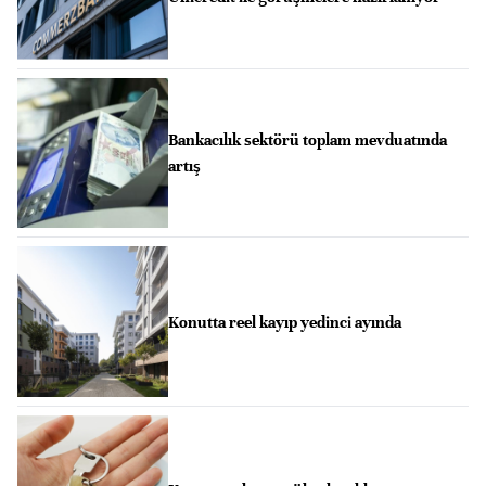
Bankacılık sektörü toplam mevduatında
artış
Konutta reel kayıp yedinci ayında