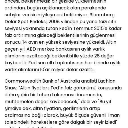
öncesi, beklenmedik bir şekilde yükselmesinin
ardından, bugün açıklanacak olan perakende
satışlar verisinin iyileşmesi bekleniyor. Bloomberg
Dolar Spot Endeksi, 2008 yılından bu yana faizi sıfır
seviyesi yakınında tutan Fed'in Temmuz 2015'e kadar
faiz artırımına gideceği beklentilerinin güçlenmesi
sonucu, 14 ayın en yüksek seviyesine yükseldi. Altın
geçen yıl, ABD merkez bankasının aylık varlık
alımlarını azaltacağı beklentisi ile yüzde 28 değer
kaybeetti. Fed son altı toplantısının her birinde aylık
varlık alımlarını 10'ar milyar dolar azalttı.
Commonwealth Bank of Australia analisti Lachlan
Shaw, "Altın fiyatları, Fed'in faiz görünümü konusunda
daha şahin bir tutum takınması durumunda,
muhtemelen değer kaybedecek," dedi ve "Bu yıl
şimdiye dek, altın fiyatları, gerilimlerin artıp
azalmasına bağlı olarak, büyük ölçüde güvenli liman
talebindeki hareketlere göre dalgalı bir seyir izledi"