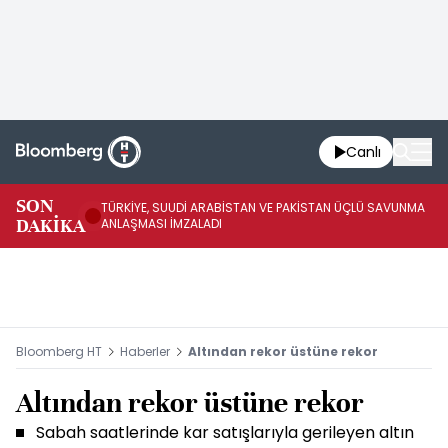
Canlı
SON
TÜRKİYE, SUUDİ ARABİSTAN VE PAKİSTAN ÜÇLÜ SAVUNMA
TR
DAKİKA
ANLAŞMASI İMZALADI
BN
Bloomberg HT
Haberler
Altından rekor üstüne rekor
Altından rekor üstüne rekor
Sabah saatlerinde kar satışlarıyla gerileyen altın