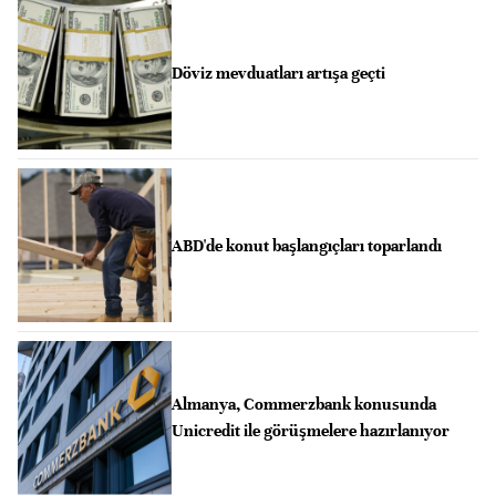
Döviz mevduatları artışa geçti
ABD'de konut başlangıçları toparlandı
Almanya, Commerzbank konusunda
Unicredit ile görüşmelere hazırlanıyor