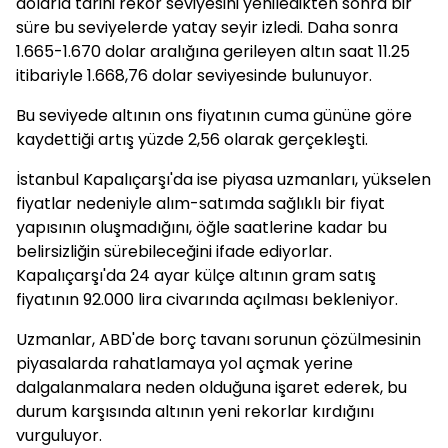
dolarla tarihi rekor seviyesini yeniledikten sonra bir
süre bu seviyelerde yatay seyir izledi. Daha sonra
1.665-1.670 dolar aralığına gerileyen altın saat 11.25
itibariyle 1.668,76 dolar seviyesinde bulunuyor.
Bu seviyede altının ons fiyatının cuma gününe göre
kaydettiği artış yüzde 2,56 olarak gerçekleşti.
İstanbul Kapalıçarşı'da ise piyasa uzmanları, yükselen
fiyatlar nedeniyle alım-satımda sağlıklı bir fiyat
yapısının oluşmadığını, öğle saatlerine kadar bu
belirsizliğin sürebileceğini ifade ediyorlar.
Kapalıçarşı'da 24 ayar külçe altının gram satış
fiyatının 92.000 lira civarında açılması bekleniyor.
Uzmanlar, ABD'de borç tavanı sorunun çözülmesinin
piyasalarda rahatlamaya yol açmak yerine
dalgalanmalara neden olduğuna işaret ederek, bu
durum karşısında altının yeni rekorlar kırdığını
vurguluyor.