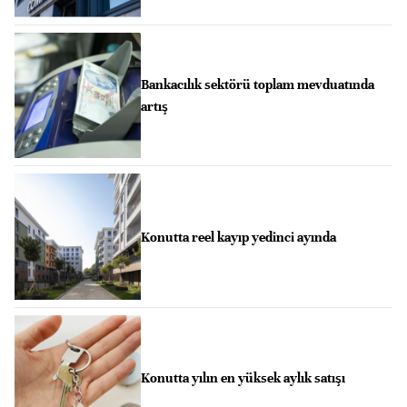
Bankacılık sektörü toplam mevduatında
artış
Konutta reel kayıp yedinci ayında
Konutta yılın en yüksek aylık satışı