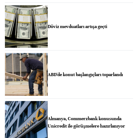
Döviz mevduatları artışa geçti
ABD'de konut başlangıçları toparlandı
Almanya, Commerzbank konusunda
Unicredit ile görüşmelere hazırlanıyor