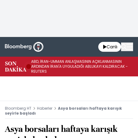
Canlı
ABD, İRAN-UMMAN ANLAŞMASININ AÇIKLANMASININ
AB
SON
ARDINDAN İRAN'A UYGULADIĞI ABLUKAYI KALDIRACAK -
GE
DAKİKA
REUTERS
UY
Bloomberg HT
Haberler
Asya borsaları haftaya karışık
seyirle başladı
Asya borsaları haftaya karışık