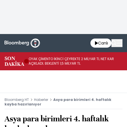
Canlı
İR
SON
OYAK ÇİMENTO İKİNCİ ÇEYREKTE 2 MİLYAR TL NET KAR
YÖ
DAKİKA
AÇIKLADI; BEKLENTİ 1,5 MİLYAR TL
OL
Bloomberg HT
Haberler
Asya para birimleri 4. haftalık
kayba hazırlanıyor
Asya para birimleri 4. haftalık