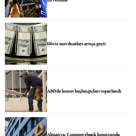
zirvesinde
Döviz mevduatları artışa geçti
ABD'de konut başlangıçları toparlandı
Almanya, Commerzbank konusunda