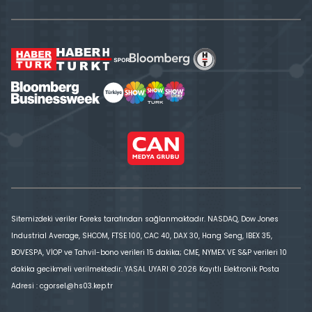
Sitemizdeki veriler Foreks tarafından sağlanmaktadır. NASDAQ, Dow Jones
Industrial Average, SHCOM, FTSE 100, CAC 40, DAX 30, Hang Seng, IBEX 35,
BOVESPA, VİOP ve Tahvil-bono verileri 15 dakika; CME, NYMEX VE S&P verileri 10
dakika gecikmeli verilmektedir. YASAL UYARI © 2026 Kayıtlı Elektronik Posta
Adresi : cgorsel@hs03.kep.tr