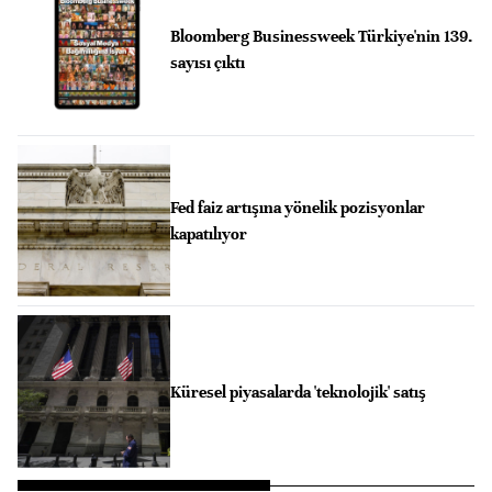
Bloomberg Businessweek Türkiye'nin 139.
sayısı çıktı
Fed faiz artışına yönelik pozisyonlar
kapatılıyor
Küresel piyasalarda 'teknolojik' satış