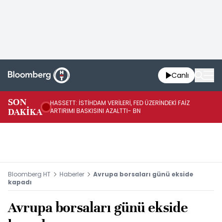
Canlı
SON
HASSETT: İSTİHDAM VERİLERİ, FED ÜZERİNDEKİ FAİZ
YE
DAKİKA
ARTIRIMI BASKISINI AZALTTI- BN
YÜ
Bloomberg HT
Haberler
Avrupa borsaları günü ekside
kapadı
Avrupa borsaları günü ekside