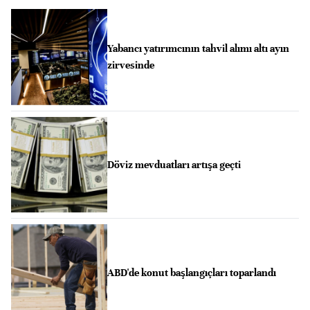
Yabancı yatırımcının tahvil alımı altı ayın
zirvesinde
Döviz mevduatları artışa geçti
ABD'de konut başlangıçları toparlandı