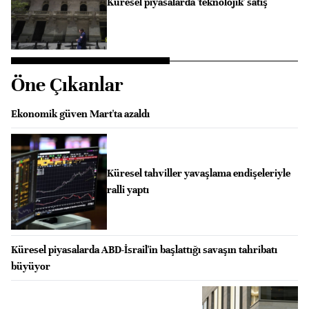
Küresel piyasalarda 'teknolojik' satış
Öne Çıkanlar
Ekonomik güven Mart'ta azaldı
Küresel tahviller yavaşlama endişeleriyle
ralli yaptı
Küresel piyasalarda ABD-İsrail'in başlattığı savaşın tahribatı
büyüyor