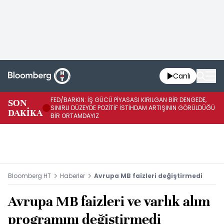
Canlı
FED/BARKIN: İŞ GÜCÜ PİYASASI KIRILGAN BİR DENGEDE,
SON
İŞ
SINIRLI DÜZEYDE POZİTİF İSTİHDAM ARTIŞININ GÖRÜLDÜĞÜ
DAKİKA
SÜ
BİR ORTAMDAYIZ
Bloomberg HT
Haberler
Avrupa MB faizleri değiştirmedi
Avrupa MB faizleri ve varlık alım
programını değiştirmedi