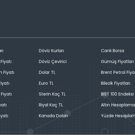
rı
Döviz Kurları
Canlı Borsa
Fiyatı
Döviz Çevirici
Gümüş Fiyatları
n Fiyatı
Dolar TL
Brent Petrol Fiya
iyatı
Euro TL
Bilezik Fiyatları
 Fiyatı
Sterin Kaç TL
BIST 100 Endeksi
yatı
Riyal Kaç TL
Altın Hesaplama
iyatı
Kanada Doları
Yüzde Hesapla