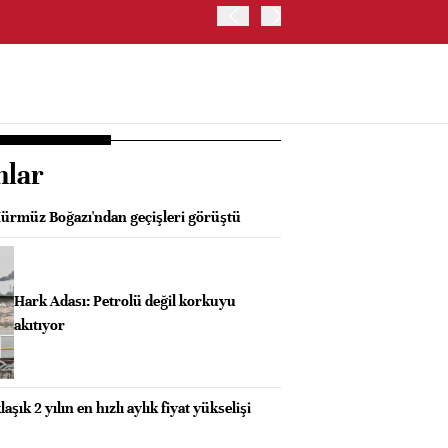
OYAK ÇİMENTO İKİNCİ ÇEY
nlar
ürmüz Boğazı'ndan geçişleri görüştü
Hark Adası: Petrolü değil korkuyu
akıtıyor
ık 2 yılın en hızlı aylık fiyat yükselişi