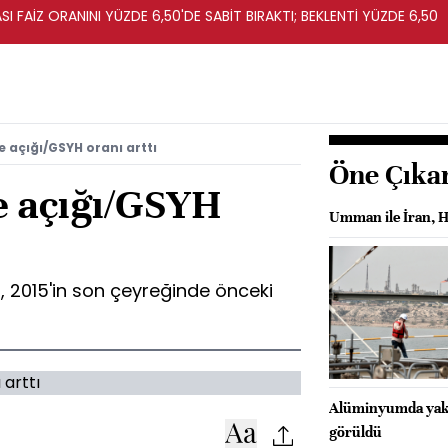
I FAİZ ORANINI YÜZDE 6,50'DE SABİT BIRAKTI; BEKLENTİ YÜZDE 6,50
 açığı/GSYH oranı arttı
Öne Çıka
e açığı/GSYH
Umman ile İran, H
, 2015'in son çeyreğinde önceki
Alüminyumda yaklaş
görüldü