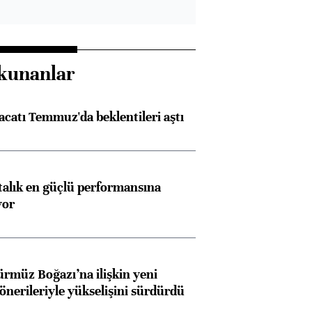
kunanlar
racatı Temmuz'da beklentileri aştı
Almanya, Commerzbank
Ba
konusunda Unicredit ile
me
görüşmelere hazırlanıyor
ftalık en güçlü performansına
yor
ngıçları
ürmüz Boğazı’na ilişkin yeni
 önerileriyle yükselişini sürdürdü