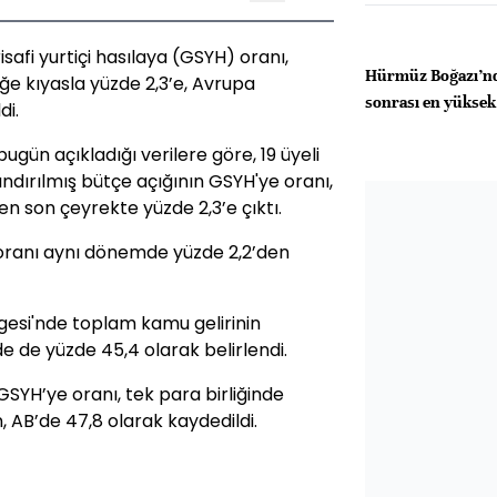
safi yurtiçi hasılaya (GSYH) oranı,
Hürmüz Boğazı’nda
ğe kıyasla yüzde 2,3’e, Avrupa
sonrası en yüksek 
di.
bugün açıkladığı verilere göre, 19 üyeli
ndırılmış bütçe açığının GSYH'ye oranı,
ken son çeyrekte yüzde 2,3’e çıktı.
 oranı aynı dönemde yüzde 2,2’den
gesi'nde toplam kamu gelirinin
e de yüzde 45,4 olarak belirlendi.
H’ye oranı, tek para birliğinde
 AB’de 47,8 olarak kaydedildi.