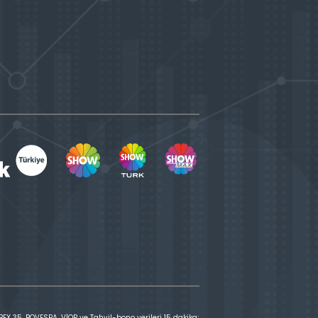
X 35, BOVESPA, VİOP ve Tahvil-bono verileri 15 dakika;