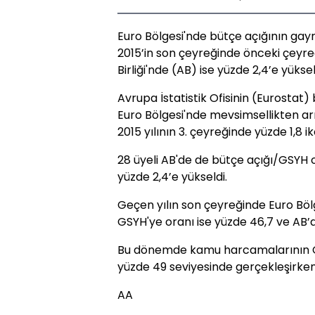
Euro Bölgesi'nde bütçe açığının gayri
2015’in son çeyreğinde önceki çeyre
Birliği'nde (AB) ise yüzde 2,4’e yüksel
Avrupa İstatistik Ofisinin (Eurostat) 
Euro Bölgesi'nde mevsimsellikten arı
2015 yılının 3. çeyreğinde yüzde 1,8 i
28 üyeli AB'de de bütçe açığı/GSYH
yüzde 2,4’e yükseldi.
Geçen yılın son çeyreğinde Euro Böl
GSYH'ye oranı ise yüzde 46,7 ve AB’d
Bu dönemde kamu harcamalarının GSY
yüzde 49 seviyesinde gerçekleşirken,
AA