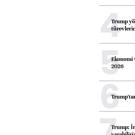
4
Trump yön
türevleri
5
Ekonomi v
2026
6
Trump'tan
7
Trump: İr
varabiliri