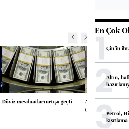
En Çok O
1
Çin’in ih
2
Altın, ha
hazırlanı
3
Döviz mevduatları artışa geçti
ABD'de konut başla
toparlandı
Petrol, H
kısıtlama