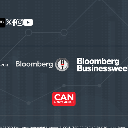
 NASDAQ, Dow Jones Industrial Average, SHCOM, FTSE 100, CAC 40, DAX 30, Hang Seng, IBE