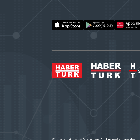
Sitemizdeki veriler Foreks tarafından sağlanmaktadır.