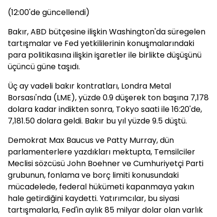
(12:00'de güncellendi)
Bakır, ABD bütçesine ilişkin Washington'da süregelen
tartışmalar ve Fed yetkililerinin konuşmalarındaki
para politikasına ilişkin işaretler ile birlikte düşüşünü
üçüncü güne taşıdı.
Üç ay vadeli bakır kontratları, Londra Metal
Borsası'nda (LME), yüzde 0.9 düşerek ton başına 7,178
dolara kadar indikten sonra, Tokyo saati ile 16:20'de,
7,181.50 dolara geldi. Bakır bu yıl yüzde 9.5 düştü.
Demokrat Max Baucus ve Patty Murray, dün
parlamenterlere yazdıkları mektupta, Temsilciler
Meclisi sözcüsü John Boehner ve Cumhuriyetçi Parti
grubunun, fonlama ve borç limiti konusundaki
mücadelede, federal hükümeti kapanmaya yakın
hale getirdiğini kaydetti. Yatırımcılar, bu siyasi
tartışmalarla, Fed'in aylık 85 milyar dolar olan varlık