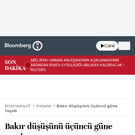
Canlı
ABD, İRAN-UMMAN ANLAŞMASININ AÇIKLANMASININ
AB
SON
ARDINDAN İRAN'A UYGULADIĞI ABLUKAYI KALDIRACAK -
GE
DAKİKA
REUTERS
UY
Bloomberg HT
Haberler
Bakır düşüşünü üçüncü güne
taşıdı
Bakır düşüşünü üçüncü güne