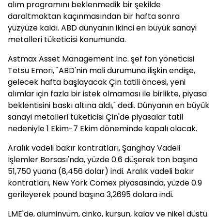
alım programını beklenmedik bir şekilde
daraltmaktan kaçınmasından bir hafta sonra
yüzyüze kaldı. ABD dünyanın ikinci en büyük sanayi
metalleri tüketicisi konumunda.
Astmax Asset Management Inc. şef fon yöneticisi
Tetsu Emori, "ABD'nin mali durumuna ilişkin endişe,
gelecek hafta başlayacak Çin tatili öncesi, yeni
alımlar için fazla bir istek olmaması ile birlikte, piyasa
beklentisini baskı altına aldı," dedi. Dünyanın en büyük
sanayi metalleri tüketicisi Çin'de piyasalar tatil
nedeniyle 1 Ekim-7 Ekim döneminde kapalı olacak.
Aralık vadeli bakır kontratları, Şanghay Vadeli
İşlemler Borsası'nda, yüzde 0.6 düşerek ton başına
51,750 yuana (8,456 dolar) indi. Aralık vadeli bakır
kontratları, New York Comex piyasasında, yüzde 0.9
gerileyerek pound başına 3,2695 dolara indi.
LME'de, aluminyum, çinko, kurşun, kalay ve nikel düştü.