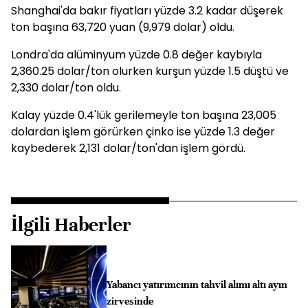
Shanghai'da bakır fiyatları yüzde 3.2 kadar düşerek
ton başına 63,720 yuan (9,979 dolar) oldu.
Londra'da alüminyum yüzde 0.8 değer kaybıyla
2,360.25 dolar/ton olurken kurşun yüzde 1.5 düştü ve
2,330 dolar/ton oldu.
Kalay yüzde 0.4'lük gerilemeyle ton başına 23,005
dolardan işlem görürken çinko ise yüzde 1.3 değer
kaybederek 2,131 dolar/ton'dan işlem gördü.
İlgili Haberler
Yabancı yatırımcının tahvil alımı altı ayın
zirvesinde