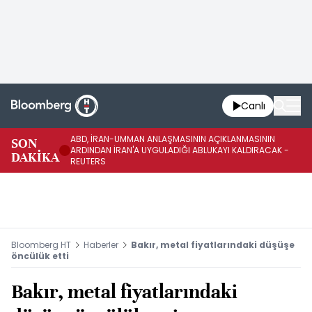
Canlı
ABD, İRAN-UMMAN ANLAŞMASININ AÇIKLANMASININ
AB
SON
ARDINDAN İRAN'A UYGULADIĞI ABLUKAYI KALDIRACAK -
GE
DAKİKA
REUTERS
UY
Bloomberg HT
Haberler
Bakır, metal fiyatlarındaki düşüşe
öncülük etti
Bakır, metal fiyatlarındaki