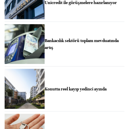
Unicredit ile görüşmelere hazırlanıyor
Bankacılık sektörü toplam mevduatında
artış
Konutta reel kayıp yedinci ayında