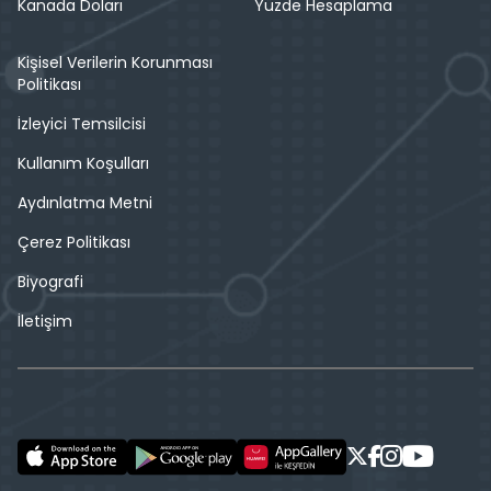
Kanada Doları
Yüzde Hesaplama
Kişisel Verilerin Korunması
Politikası
İzleyici Temsilcisi
Kullanım Koşulları
Aydınlatma Metni
Çerez Politikası
Biyografi
İletişim