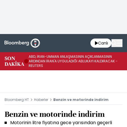
Canlı
ABD, İRAN-UMMAN ANLAŞMASININ AÇIKLANMASININ
AB
SON
ARDINDAN İRAN'A UYGULADIĞI ABLUKAYI KALDIRACAK -
GE
DAKİKA
REUTERS
UY
Bloomberg HT
Haberler
Benzin ve motorinde indirim
Benzin ve motorinde indirim
Motorinin litre fiyatına gece yarısından geçerli