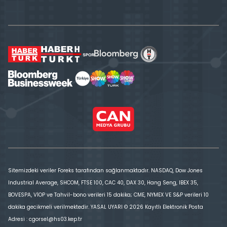
Sitemizdeki veriler Foreks tarafından sağlanmaktadır. NASDAQ, Dow Jones
Industrial Average, SHCOM, FTSE 100, CAC 40, DAX 30, Hang Seng, IBEX 35,
BOVESPA, VİOP ve Tahvil-bono verileri 15 dakika; CME, NYMEX VE S&P verileri 10
dakika gecikmeli verilmektedir. YASAL UYARI © 2026 Kayıtlı Elektronik Posta
Adresi : cgorsel@hs03.kep.tr