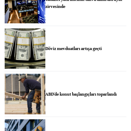
zirvesinde
Döviz mevduatları artışa geçti
ABD'de konut başlangıçları toparlandı