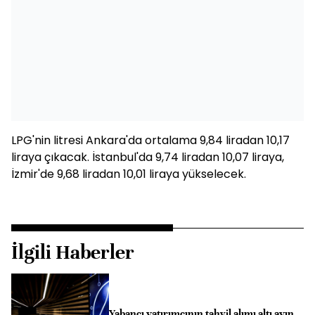
LPG'nin litresi Ankara'da ortalama 9,84 liradan 10,17
liraya çıkacak. İstanbul'da 9,74 liradan 10,07 liraya,
İzmir'de 9,68 liradan 10,01 liraya yükselecek.
İlgili Haberler
Yabancı yatırımcının tahvil alımı altı ayın