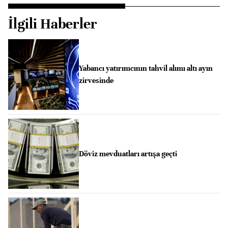
İlgili Haberler
Yabancı yatırımcının tahvil alımı altı ayın
zirvesinde
Döviz mevduatları artışa geçti