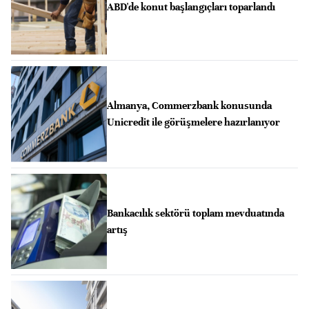
ABD'de konut başlangıçları toparlandı
Almanya, Commerzbank konusunda
Unicredit ile görüşmelere hazırlanıyor
Bankacılık sektörü toplam mevduatında
artış