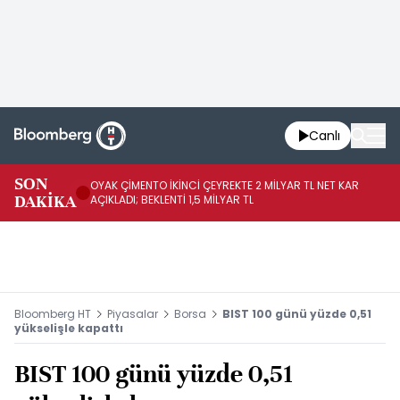
Canlı
İR
SON
OYAK ÇİMENTO İKİNCİ ÇEYREKTE 2 MİLYAR TL NET KAR
YÖ
DAKİKA
AÇIKLADI; BEKLENTİ 1,5 MİLYAR TL
OL
Bloomberg HT
Piyasalar
Borsa
BIST 100 günü yüzde 0,51
yükselişle kapattı
BIST 100 günü yüzde 0,51