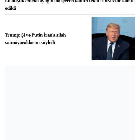
En düşük emekli aylığını da içeren kanun teklifi TBMM'de kabul
edildi
Trump: Şi ve Putin İran'a silah
satmayacaklarını söyledi