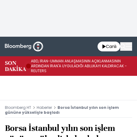
Canlı
ABD, İRAN-UMMAN ANLAŞMASININ AÇIKLANMASININ
AB
SON
ARDINDAN İRAN'A UYGULADIĞI ABLUKAYI KALDIRACAK -
GE
DAKİKA
REUTERS
UY
Bloomberg HT
Haberler
Borsa İstanbul yılın son işlem
gününe yükselişle başladı
Borsa İstanbul yılın son işlem