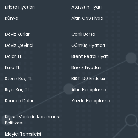
Kripto Fiyatları
Ata Altın Fiyatı
Künye
Altın ONS Fiyatı
Döviz Kurları
Canlı Borsa
Döviz Çevirici
Gümüş Fiyatları
Dolar TL
Brent Petrol Fiyatı
Euro TL
Bilezik Fiyatları
Sterin Kaç TL
BIST 100 Endeksi
Riyal Kaç TL
Altın Hesaplama
Kanada Doları
Yüzde Hesaplama
Kişisel Verilerin Korunması
Politikası
İzleyici Temsilcisi