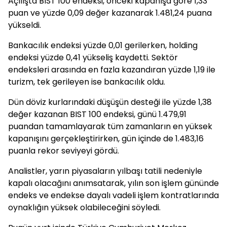
Açılışta BIST 100 endeksi, önceki kapanışa göre 1,33
puan ve yüzde 0,09 değer kazanarak 1.481,24 puana
yükseldi.
Bankacılık endeksi yüzde 0,01 gerilerken, holding
endeksi yüzde 0,41 yükseliş kaydetti. Sektör
endeksleri arasında en fazla kazandıran yüzde 1,19 ile
turizm, tek gerileyen ise bankacılık oldu.
Dün döviz kurlarındaki düşüşün desteği ile yüzde 1,38
değer kazanan BIST 100 endeksi, günü 1.479,91
puandan tamamlayarak tüm zamanların en yüksek
kapanışını gerçekleştirirken, gün içinde de 1.483,16
puanla rekor seviyeyi gördü.
Analistler, yarın piyasaların yılbaşı tatili nedeniyle
kapalı olacağını anımsatarak, yılın son işlem gününde
endeks ve endekse dayalı vadeli işlem kontratlarında
oynaklığın yüksek olabileceğini söyledi.