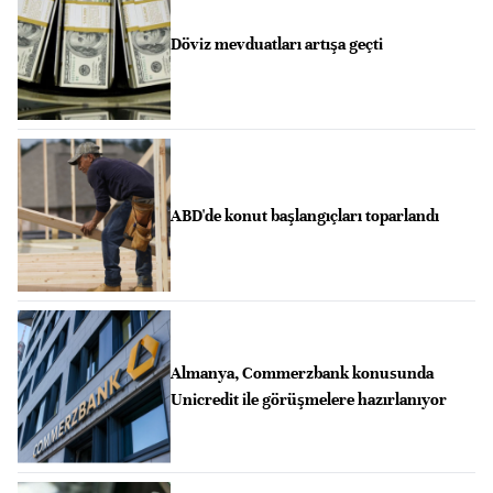
Döviz mevduatları artışa geçti
ABD'de konut başlangıçları toparlandı
Almanya, Commerzbank konusunda
Unicredit ile görüşmelere hazırlanıyor