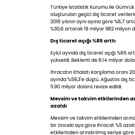
Türkiye İstatistik Kurumu ile Gümrük v
oluşturulan geçici dış ticaret verileri
2016 yılının aynı ayına göre %8,7 art
%30,6 artarak 19 milyar 982 milyon d
Dış ticaret açığı %85 arttı
Eylül ayında dış ticaret açığı %85 ar
yükseldi. Beklenti de 8.14 milyar dola
İhracatın ithalatı karşılama oranı 201
ayında %59,3'e düştü. Ağustos dış tic
5.90 milyar dolara revize edildi.
Mevsim ve takvim etkilerinden ar
azaldı
Mevsim ve takvim etkilerinden arındı
bir önceki aya göre ihracat %5 azaldı
etkilerinden arındırılmış seriye göre i