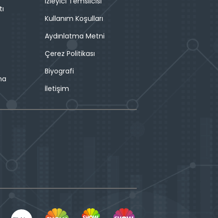
İzleyici Temsilcisi
tı
Kullanım Koşulları
Aydınlatma Metni
Çerez Politikası
Biyografi
ma
İletişim