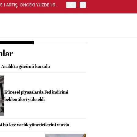
 1 ARTIŞ, ÖNCEKİ YÜZDE 1,9
EURO BÖLGESİ'NDE PERAKE
0,4 ARTIŞ
nlar
r Aralık'ta gücünü korudu
Küresel piyasalarda Fed indirimi
beklentileri yükseldi
i bu kez varlık yöneticilerini vurdu