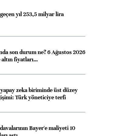
geçen yıl 253,5 milyar lira
ında son durum ne? 6 Ağustos 2026
altın fiyatları…
Almanya, Commerzbank
Ba
konusunda Unicredit ile
me
görüşmelere hazırlanıyor
 yapay zeka biriminde üst düzey
işimi: Türk yöneticiye terfi
ngıçları
avalarının Bayer'e maliyeti 10
arı aştı