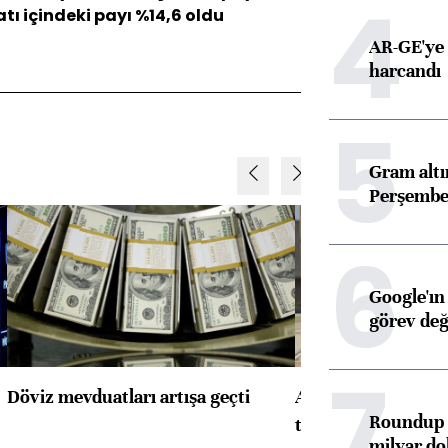
4
tı içindeki payı %14,6 oldu
AR-GE'ye 
harcandı
5
Gram alt
Perşembe 
6
Google'ın
görev değ
7
Döviz mevduatları artışa geçti
ABD'de konut başla
Roundup d
toparlandı
milyar dol