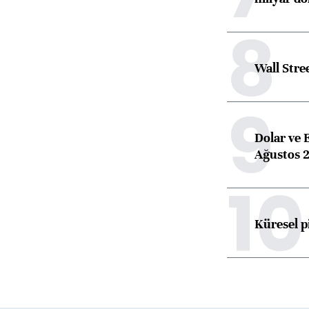
8
Wall Stre
9
Dolar ve 
Ağustos 2
10
Küresel p