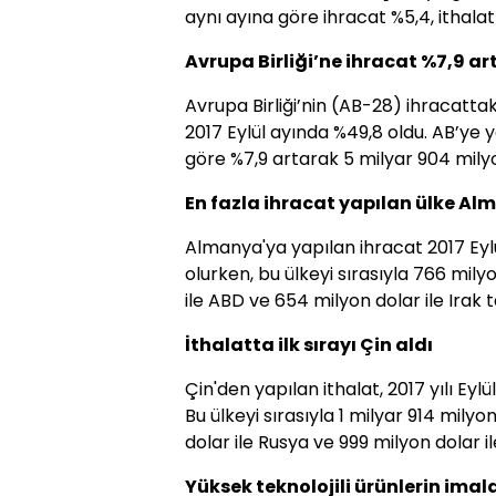
aynı ayına göre ihracat %5,4, ithalat 
Avrupa Birliği’ne ihracat %7,9 art
Avrupa Birliği’nin (AB-28) ihracattak
2017 Eylül ayında %49,8 oldu. AB’ye y
göre %7,9 artarak 5 milyar 904 milyo
En fazla ihracat yapılan ülke Al
Almanya'ya yapılan ihracat 2017 Eylü
olurken, bu ülkeyi sırasıyla 766 milyo
ile ABD ve 654 milyon dolar ile Irak t
İthalatta ilk sırayı Çin aldı
Çin'den yapılan ithalat, 2017 yılı Eyl
Bu ülkeyi sırasıyla 1 milyar 914 milyo
dolar ile Rusya ve 999 milyon dolar il
Yüksek teknolojili ürünlerin imal