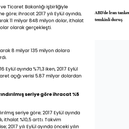
e Ticaret Bakanlığı işbirliğiyle
ABD'de İran tanke
ne göre; ihracat 2017 yılı Eylül ayında,
temkinli duruş
arak 11 milyar 848 milyon dolar, ithalat
olar olarak gerçekleşti.
tarak 8 milyar 135 milyon dolara
rdı.
6 Eylül ayında %71,3 iken, 2017 Eylül
aret açığı verisi 5.87 milyar dolardan
ındırılmış seriye göre ihracat %5
rılmış seriye göre; 2017 Eylül ayında
, ithalat %10,5 arttı. Takvim
se; 2017 yılı Eylül ayında önceki yılın