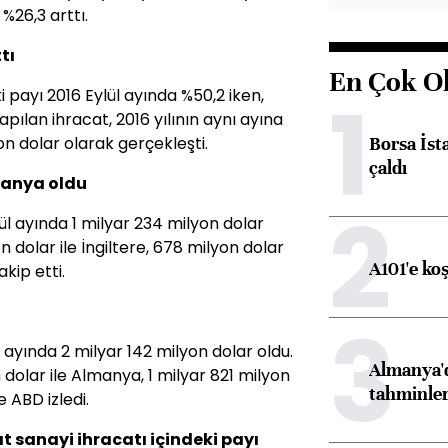
%26,3 arttı.
tı
En Çok O
1
i payı 2016 Eylül ayında %50,2 iken,
apılan ihracat, 2016 yılının aynı ayına
Borsa İst
n dolar olarak gerçekleşti.
çaldı
manya oldu
2
l ayında 1 milyar 234 milyon dolar
n dolar ile İngiltere, 678 milyon dolar
A101'e ko
akip etti.
3
ül ayında 2 milyar 142 milyon dolar oldu.
Almanya'd
n dolar ile Almanya, 1 milyar 821 milyon
tahminler
e ABD izledi.
at sanayi ihracatı içindeki payı