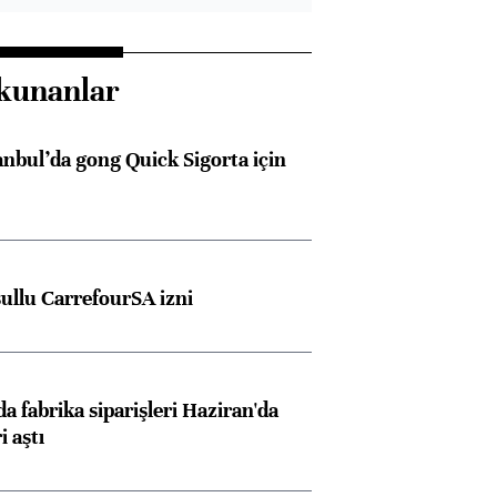
kunanlar
anbul’da gong Quick Sigorta için
şullu CarrefourSA izni
a fabrika siparişleri Haziran'da
i aştı