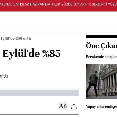
KENDE SATIŞLAR HAZİRAN'DA YILLIK YÜZDE 0,7 ARTTI; BEKLENTİ YÜZDE
 Eylül'de %85 arttı
Öne Çıka
ı Eylül'de %85
Perakende satışla
rttı
Yapay zeka endişes