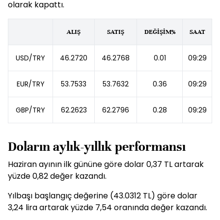
olarak kapattı.
ALIŞ
SATIŞ
DEĞİŞİM%
SAAT
USD/TRY
46.2720
46.2768
0.01
09:29
EUR/TRY
53.7533
53.7632
0.36
09:29
GBP/TRY
62.2623
62.2796
0.28
09:29
Doların aylık-yıllık performansı
Haziran ayının ilk gününe göre dolar 0,37 TL artarak
yüzde 0,82 değer kazandı.
Yılbaşı başlangıç değerine (43.0312 TL) göre dolar
3,24 lira artarak yüzde 7,54 oranında değer kazandı.