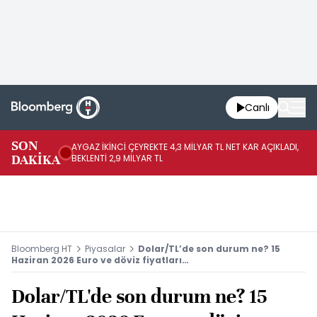
Canlı
SON
AYGAZ İKİNCİ ÇEYREKTE 4,3 MİLYAR TL NET KAR AÇIKLADI,
AB
DAKİKA
BEKLENTİ 2,9 MİLYAR TL
BU
Bloomberg HT
Piyasalar
Dolar/TL’de son durum ne? 15
Haziran 2026 Euro ve döviz fiyatları…
Dolar/TL'de son durum ne? 15