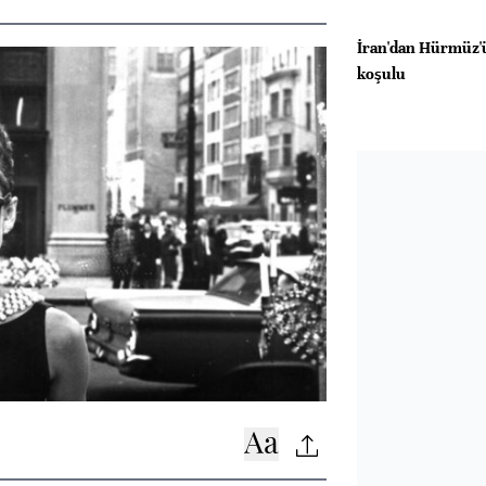
İran'dan Hürmüz'ü
koşulu