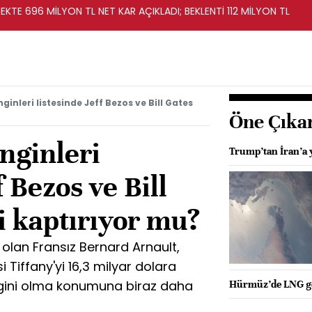
KTE 696 MİLYON TL NET KAR AÇIKLADI; BEKLENTİ 112 MİLYON TL
inleri listesinde Jeff Bezos ve Bill Gates
Öne Çıka
nginleri
Trump’tan İran’a y
f Bezos ve Bill
ği kaptırıyor mu?
 olan Fransız Bernard Arnault,
 Tiffany'yi 16,3 milyar dolara
ngini olma konumuna biraz daha
Hürmüz’de LNG ge