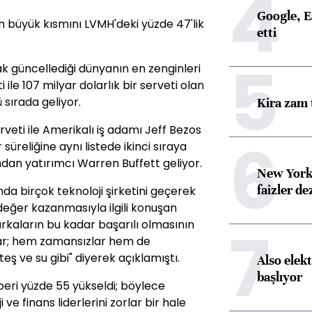
4
Google, Ea
en büyük kısmını LVMH'deki yüzde 47'lik
etti
5
ak güncellediği dünyanın en zenginleri
i ile 107 milyar dolarlık bir serveti olan
sırada geliyor.
Kira zam 
serveti ile Amerikalı iş adamı Jeff Bezos
6
süreliğine aynı listede ikinci sıraya
ndan yatırımcı Warren Buffett geliyor.
New York
faizler d
nda birçok teknoloji şirketini geçerek
değer kazanmasıyla ilgili konuşan
7
arkaların bu kadar başarılı olmasının
sı var; hem zamansızlar hem de
ş ve su gibi" diyerek açıklamıştı.
Also elekt
başlıyor
 beri yüzde 55 yükseldi; böylece
ve finans liderlerini zorlar bir hale