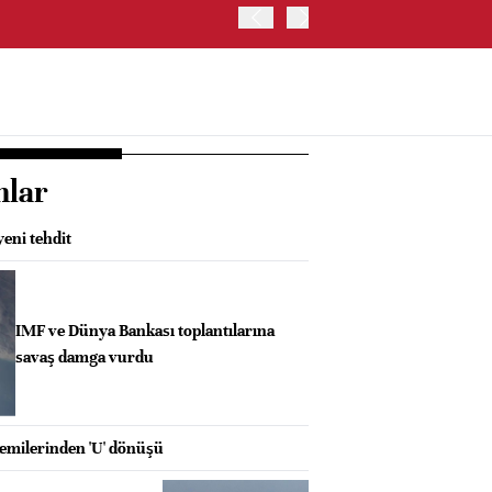
ABD'DE NASDAQ 100 ENDE
nlar
eni tehdit
IMF ve Dünya Bankası toplantılarına
savaş damga vurdu
milerinden 'U' dönüşü