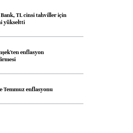
Bank, TL cinsi tahviller için
i yükseltti
şek'ten enflasyon
dirmesi
Almanya, Commerzbank
Ba
konusunda Unicredit ile
me
rle Temmuz enflasyonu
görüşmelere hazırlanıyor
ngıçları