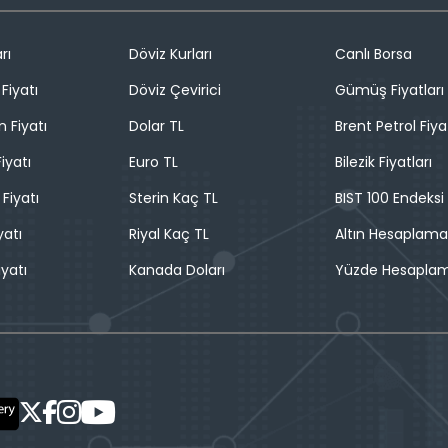
rı
Döviz Kurları
Canlı Borsa
Fiyatı
Döviz Çevirici
Gümüş Fiyatları
n Fiyatı
Dolar TL
Brent Petrol Fiya
iyatı
Euro TL
Bilezik Fiyatları
 Fiyatı
Sterin Kaç TL
BIST 100 Endeksi
yatı
Riyal Kaç TL
Altın Hesaplama
iyatı
Kanada Doları
Yüzde Hesapla