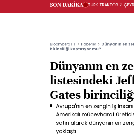
SON DAKİKA
TÜRK TRAKTÖR 2. ÇEYRE
Bloomberg HT
Haberler
Dünyanın en zeng
birinciliği kaptırıyor mu?
Dünyanın en ze
listesindeki Jef
Gates birincili
Avrupa'nın en zengin iş insanı
Amerikalı mücevharat üreticisi
satın alarak dünyanın en ze
yaklaştı