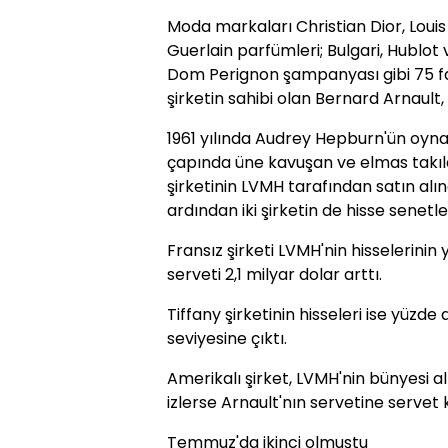
Moda markaları Christian Dior, Louis
Guerlain parfümleri; Bulgari, Hublot
Dom Perignon şampanyası gibi 75 fa
şirketin sahibi olan Bernard Arnault,
1961 yılında Audrey Hepburn'ün oynad
çapında üne kavuşan ve elmas takılar
şirketinin LVMH tarafından satın alı
ardından iki şirketin de hisse senetleri
Fransız şirketi LVMH'nin hisselerinin
serveti 2,1 milyar dolar arttı.
Tiffany şirketinin hisseleri ise yüzde
seviyesine çıktı.
Amerikalı şirket, LVMH'nin bünyesi a
izlerse Arnault'nın servetine servet k
Temmuz'da ikinci olmuştu