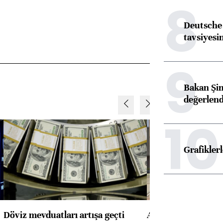
8
Deutsche 
tavsiyesin
9
Bakan Şim
değerlen
10
Grafikle
Döviz mevduatları artışa geçti
ABD'de konut başla