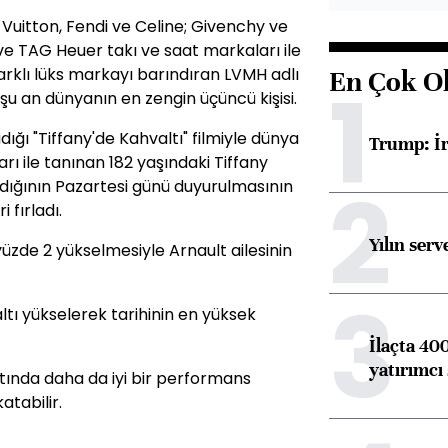
 Vuitton, Fendi ve Celine; Givenchy ve
 ve TAG Heuer takı ve saat markaları ile
rklı lüks markayı barındıran LVMH adlı
En Çok O
1
 şu an dünyanın en zengin üçüncü kişisi.
ığı "Tiffany'de Kahvaltı" filmiyle dünya
Trump: İr
ı ile tanınan 182 yaşındaki Tiffany
2
ndığının Pazartesi günü duyurulmasının
 fırladı.
Yılın serv
 yüzde 2 yükselmesiyle Arnault ailesinin
3
 altı yükselerek tarihinin en yüksek
İlaçta 40
yatırımcı
ltında daha da iyi bir performans
atabilir.