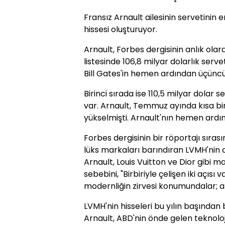
Fransız Arnault ailesinin servetinin 
hissesi oluşturuyor.
Arnault, Forbes dergisinin anlık olar
listesinde 106,8 milyar dolarlık servet
Bill Gates'in hemen ardından üçüncü 
Birinci sırada ise 110,5 milyar dolar 
var. Arnault, Temmuz ayında kısa bir 
yükselmişti. Arnault'nın hemen ardı
Forbes dergisinin bir röportajı sırası
lüks markaları barındıran LVMH'nin 
Arnault, Louis Vuitton ve Dior gibi m
sebebini, "Birbiriyle çelişen iki açı
modernliğin zirvesi konumundalar; ate
LVMH'nin hisseleri bu yılın başından
Arnault, ABD'nin önde gelen teknoloji 