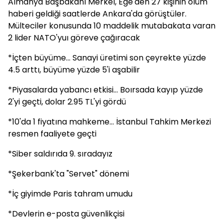
Almanya Başbakanı Merkel, Ege'den 27 kişinin ölüm
haberi geldiği saatlerde Ankara'da görüştüler.
Mülteciler konusunda 10 maddelik mutabakata varan
2 lider NATO'yuı göreve çağıracak
*İçten büyüme... Sanayi üretimi son çeyrekte yüzde
4.5 arttı, büyüme yüzde 5'i aşabilir
*Piyasalarda yabancı etkisi... Boırsada kayıp yüzde
2'yi geçti, dolar 2.95 TL'yi gördü
*10'da 1 fiyatına mahkeme... İstanbul Tahkim Merkezi
resmen faaliyete geçti
*Siber saldırıda 9. sıradayız
*Şekerbank'ta "Servet" dönemi
*İç giyimde Paris tahram umudu
*Devlerin e-posta güvenlikçisi