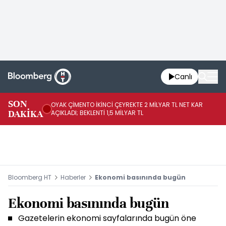
Canlı
İR
SON
OYAK ÇİMENTO İKİNCİ ÇEYREKTE 2 MİLYAR TL NET KAR
YÖ
DAKİKA
AÇIKLADI; BEKLENTİ 1,5 MİLYAR TL
OL
Bloomberg HT
Haberler
Ekonomi basınında bugün
Ekonomi basınında bugün
Gazetelerin ekonomi sayfalarında bugün öne