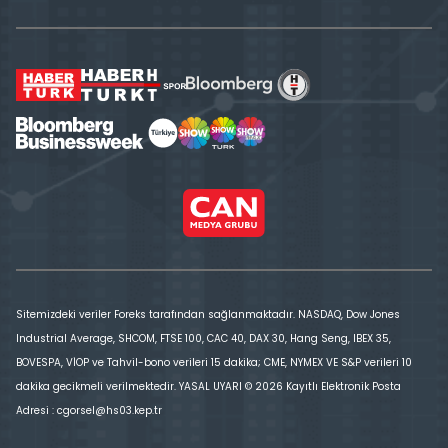
Sitemizdeki veriler Foreks tarafından sağlanmaktadır. NASDAQ, Dow Jones
Industrial Average, SHCOM, FTSE 100, CAC 40, DAX 30, Hang Seng, IBEX 35,
BOVESPA, VİOP ve Tahvil-bono verileri 15 dakika; CME, NYMEX VE S&P verileri 10
dakika gecikmeli verilmektedir. YASAL UYARI © 2026 Kayıtlı Elektronik Posta
Adresi : cgorsel@hs03.kep.tr