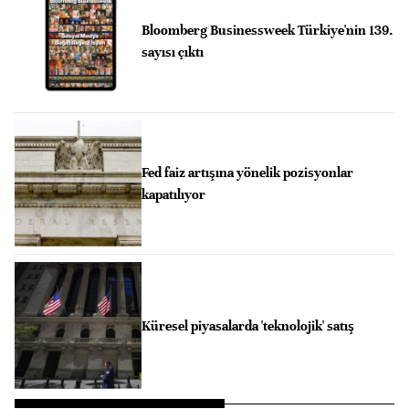
Bloomberg Businessweek Türkiye'nin 139.
sayısı çıktı
Fed faiz artışına yönelik pozisyonlar
kapatılıyor
Küresel piyasalarda 'teknolojik' satış