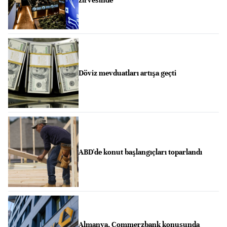
zirvesinde
Döviz mevduatları artışa geçti
ABD'de konut başlangıçları toparlandı
Almanya, Commerzbank konusunda