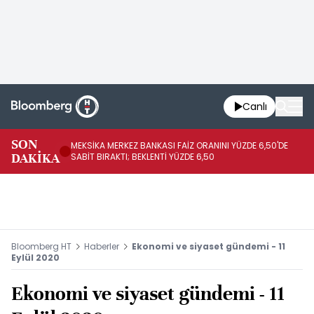
Canlı
SON
MEKSİKA MERKEZ BANKASI FAİZ ORANINI YÜZDE 6,50'DE
OY
DAKİKA
SABİT BIRAKTI; BEKLENTİ YÜZDE 6,50
AÇ
Bloomberg HT
Haberler
Ekonomi ve siyaset gündemi - 11
Eylül 2020
Ekonomi ve siyaset gündemi - 11