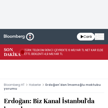
Canlı
SON
TÜRK TELEKOM İKİNCİ ÇEYREKTE 6 MİLYAR TL NET KAR ELDE
AB
DAKİKA
ETTİ; BEKLENTİ 4,9 MİLYAR TL
İR
Bloomberg HT
Haberler
Erdoğan'dan İmamoğlu mektubu
yorumu
Erdoğan: Biz Kanal İstanbul'da