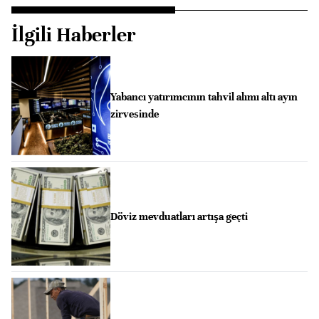
İlgili Haberler
Yabancı yatırımcının tahvil alımı altı ayın
zirvesinde
Döviz mevduatları artışa geçti