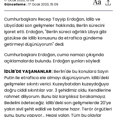
17 Ocak 2020, 15:08
Güncelleme :
17 Ocak 2020, 15:09
Cumhurbaşkanı Recep Tayyip Erdoğan, İdlib ve
Libya'daki son gelişmeler hakkında, Berlin sürecini
işaret etti. Erdoğan, "Berlin süreci ağırlıklı Libya gibi
gözükse de İdlib konusunu da etraflıca gündeme
getirmeyi düşünüyorum" dedi.
Cumhurbaşkanı Erdoğan, cuma namazı çıkışında
açıklamalarda bulundu. Erdoğan şunları söyledi:
İDLİB'DE YAŞANANLAR:
Berlin'de bu konulara Sayın
Putin ile etraflıca ele almayı düşünüyorum. İdlib'deki
gelişmeler sıkıntı verici. Kuzeybatıdan kuzeydoğuya
doğru ciddi sıkıntılar var. 3 şehidimiz oldu. Kendilerine
rahmet diliyorum. Bunu biz karşılıksız bırakamayız.
Bedelini ödeteceğiz. İdlib'deki son gelişmelerde 20'ye
yakın sivil şehit edildi ve bahane hazır. Terör örgütleri
şunu, bunu yapıyor... Hepsi yalan. Tüm bu olaylar